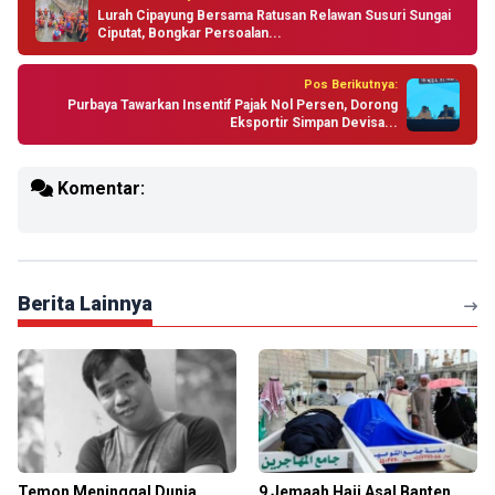
Lurah Cipayung Bersama Ratusan Relawan Susuri Sungai
Ciputat, Bongkar Persoalan...
Pos Berikutnya:
Purbaya Tawarkan Insentif Pajak Nol Persen, Dorong
Eksportir Simpan Devisa...
Komentar:
Berita Lainnya
Temon Meninggal Dunia
9 Jemaah Haji Asal Banten