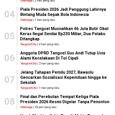
Olahraga
| 2 hari yang lalu
Piala Presiden 2026 Jadi Panggung Lahirnya
04
Bintang Muda Sepak Bola Indonesia
Olahraga
| 1 hari yang lalu
Polres Tangsel Musnahkan 46 Juta Butir Obat
05
Keras Ilegal Senilai Rp230 Miliar, Dua Pelaku
Ditangkap
TangselCity
| 2 hari yang lalu
Anggota DPRD Tangsel Gus Andi Tutup Usia
06
Alami Kecelakaan Di Tol Cipali
TangselCity
| 2 hari yang lalu
Jelang Tahapan Pemilu 2027, Bawaslu
07
Gencarkan Sosialisasi Kepemiluan hingga ke
Sekolah
TangselCity
| 1 hari yang lalu
Final dan Perebutan Tempat Ketiga Piala
08
Presiden 2026 Resmi Digelar Tanpa Penonton
Olahraga
| 23 jam yang lalu