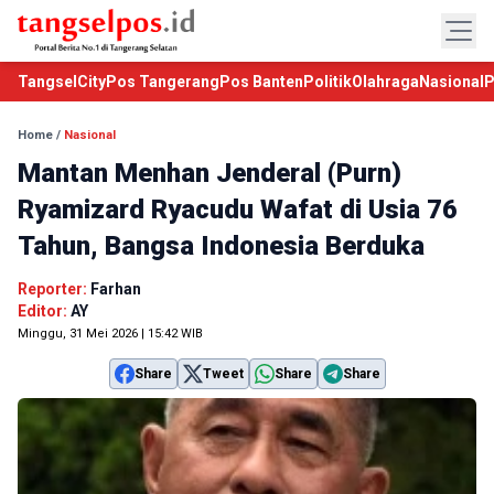
TangselCity
Pos Tangerang
Pos Banten
Politik
Olahraga
Nasional
P
Home
/
Nasional
Mantan Menhan Jenderal (Purn)
Ryamizard Ryacudu Wafat di Usia 76
Tahun, Bangsa Indonesia Berduka
Reporter:
Farhan
Editor:
AY
Minggu, 31 Mei 2026 | 15:42 WIB
Share
Tweet
Share
Share