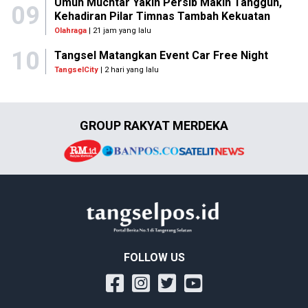
Umuh Muchtar Yakin Persib Makin Tangguh,
09
Kehadiran Pilar Timnas Tambah Kekuatan
Olahraga
| 21 jam yang lalu
10
Tangsel Matangkan Event Car Free Night
TangselCity
| 2 hari yang lalu
GROUP RAKYAT MERDEKA
FOLLOW US