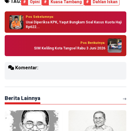
TAG:
#
Opini
#
Kuasa Tambang
#
Dahlan Iskan
Pos Sebelumnya:
Usai Diperiksa KPK, Yaqut Bungkam Soal Kasus Kuota Haji
Rp622...
Pos Berikutnya:
SIM Keliling Kota Tangsel Rabu 3 Juni 2026
Komentar:
Berita Lainnya