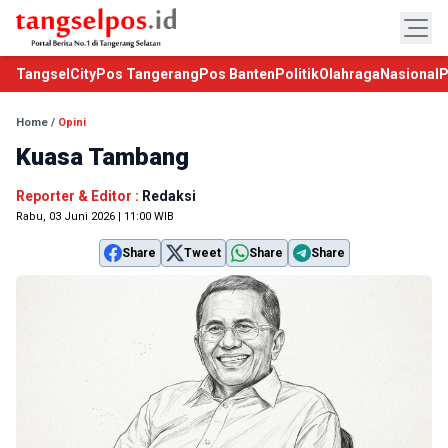
TangselCity
Pos Tangerang
Pos Banten
Politik
Olahraga
Nasional
P
Home
/
Opini
Kuasa Tambang
Reporter & Editor :
Redaksi
Rabu, 03 Juni 2026 | 11:00 WIB
Share
Tweet
Share
Share