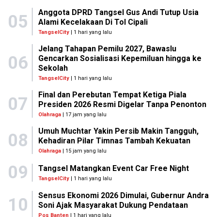
Anggota DPRD Tangsel Gus Andi Tutup Usia
05
Alami Kecelakaan Di Tol Cipali
TangselCity
| 1 hari yang lalu
Jelang Tahapan Pemilu 2027, Bawaslu
06
Gencarkan Sosialisasi Kepemiluan hingga ke
Sekolah
TangselCity
| 1 hari yang lalu
Final dan Perebutan Tempat Ketiga Piala
07
Presiden 2026 Resmi Digelar Tanpa Penonton
Olahraga
| 17 jam yang lalu
Umuh Muchtar Yakin Persib Makin Tangguh,
08
Kehadiran Pilar Timnas Tambah Kekuatan
Olahraga
| 15 jam yang lalu
09
Tangsel Matangkan Event Car Free Night
TangselCity
| 1 hari yang lalu
Sensus Ekonomi 2026 Dimulai, Gubernur Andra
10
Soni Ajak Masyarakat Dukung Pendataan
Pos Banten
| 1 hari yang lalu