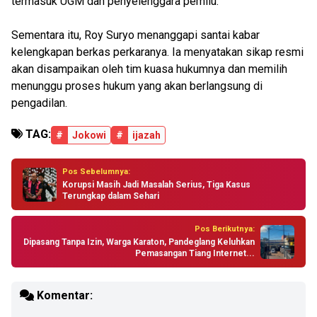
termasuk UGM dan penyelenggara pemilu.
Sementara itu, Roy Suryo menanggapi santai kabar
kelengkapan berkas perkaranya. Ia menyatakan sikap resmi
akan disampaikan oleh tim kuasa hukumnya dan memilih
menunggu proses hukum yang akan berlangsung di
pengadilan.
TAG:
#
Jokowi
#
ijazah
Pos Sebelumnya:
Korupsi Masih Jadi Masalah Serius, Tiga Kasus
Terungkap dalam Sehari
Pos Berikutnya:
Dipasang Tanpa Izin, Warga Karaton, Pandeglang Keluhkan
Pemasangan Tiang Internet...
Komentar: