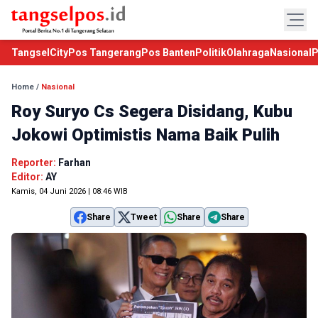
TangselCity
Pos Tangerang
Pos Banten
Politik
Olahraga
Nasional
P
Home
/
Nasional
Roy Suryo Cs Segera Disidang, Kubu
Jokowi Optimistis Nama Baik Pulih
Reporter:
Farhan
Editor:
AY
Kamis, 04 Juni 2026 | 08:46 WIB
Share
Tweet
Share
Share