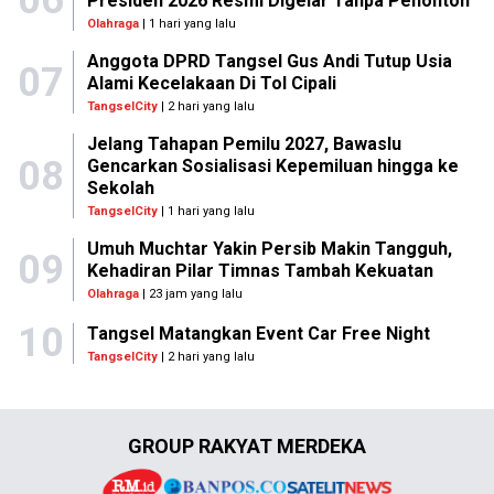
Presiden 2026 Resmi Digelar Tanpa Penonton
Olahraga
| 1 hari yang lalu
Anggota DPRD Tangsel Gus Andi Tutup Usia
07
Alami Kecelakaan Di Tol Cipali
TangselCity
| 2 hari yang lalu
Jelang Tahapan Pemilu 2027, Bawaslu
08
Gencarkan Sosialisasi Kepemiluan hingga ke
Sekolah
TangselCity
| 1 hari yang lalu
Umuh Muchtar Yakin Persib Makin Tangguh,
09
Kehadiran Pilar Timnas Tambah Kekuatan
Olahraga
| 23 jam yang lalu
10
Tangsel Matangkan Event Car Free Night
TangselCity
| 2 hari yang lalu
GROUP RAKYAT MERDEKA