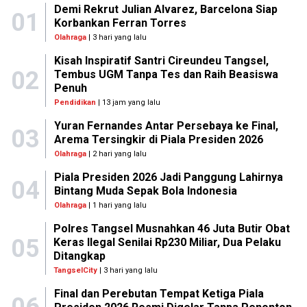
Demi Rekrut Julian Alvarez, Barcelona Siap
01
Korbankan Ferran Torres
Olahraga
| 3 hari yang lalu
Kisah Inspiratif Santri Cireundeu Tangsel,
02
Tembus UGM Tanpa Tes dan Raih Beasiswa
Penuh
Pendidikan
| 13 jam yang lalu
Yuran Fernandes Antar Persebaya ke Final,
03
Arema Tersingkir di Piala Presiden 2026
Olahraga
| 2 hari yang lalu
Piala Presiden 2026 Jadi Panggung Lahirnya
04
Bintang Muda Sepak Bola Indonesia
Olahraga
| 1 hari yang lalu
Polres Tangsel Musnahkan 46 Juta Butir Obat
05
Keras Ilegal Senilai Rp230 Miliar, Dua Pelaku
Ditangkap
TangselCity
| 3 hari yang lalu
Final dan Perebutan Tempat Ketiga Piala
06