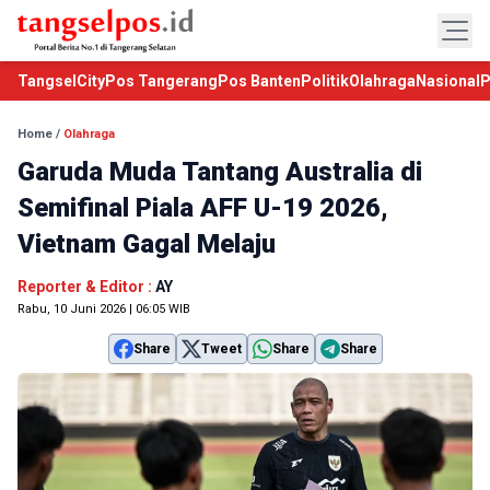
TangselCity
Pos Tangerang
Pos Banten
Politik
Olahraga
Nasional
P
Home
/
Olahraga
Garuda Muda Tantang Australia di
Semifinal Piala AFF U-19 2026,
Vietnam Gagal Melaju
Reporter & Editor :
AY
Rabu, 10 Juni 2026 | 06:05 WIB
Share
Tweet
Share
Share