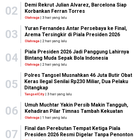
Demi Rekrut Julian Alvarez, Barcelona Siap
02
Korbankan Ferran Torres
Olahraga
| 3 hari yang lalu
Yuran Fernandes Antar Persebaya ke Final,
03
Arema Tersingkir di Piala Presiden 2026
Olahraga
| 2 hari yang lalu
Piala Presiden 2026 Jadi Panggung Lahirnya
04
Bintang Muda Sepak Bola Indonesia
Olahraga
| 2 hari yang lalu
Polres Tangsel Musnahkan 46 Juta Butir Obat
05
Keras Ilegal Senilai Rp230 Miliar, Dua Pelaku
Ditangkap
TangselCity
| 3 hari yang lalu
Umuh Muchtar Yakin Persib Makin Tangguh,
06
Kehadiran Pilar Timnas Tambah Kekuatan
Olahraga
| 1 hari yang lalu
Final dan Perebutan Tempat Ketiga Piala
07
Presiden 2026 Resmi Digelar Tanpa Penonton