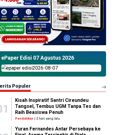
ePaper Edisi 07 Agustus 2026
erita Populer
Kisah Inspiratif Santri Cireundeu
01
Tangsel, Tembus UGM Tanpa Tes dan
Raih Beasiswa Penuh
Pendidikan
| 2 hari yang lalu
Yuran Fernandes Antar Persebaya ke
Final, Arema Tersingkir di Piala