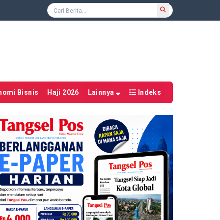
nomi Bisnis
Haji 2026
Lainnya
Indeks