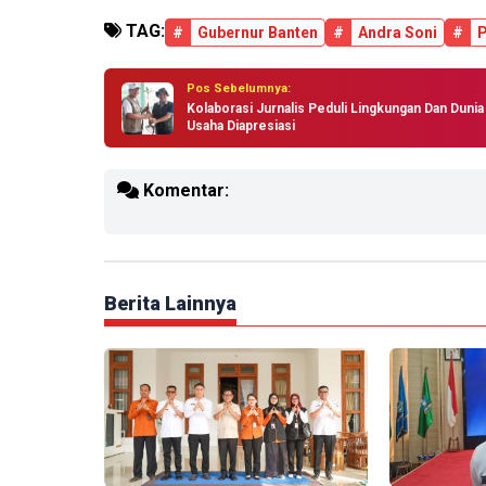
TAG:
#
Gubernur Banten
#
Andra Soni
#
P
Pos Sebelumnya:
Kolaborasi Jurnalis Peduli Lingkungan Dan Dunia
Usaha Diapresiasi
Komentar:
Berita Lainnya