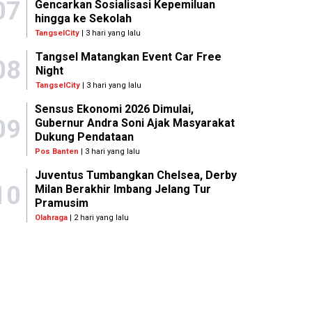
07
Gencarkan Sosialisasi Kepemiluan
hingga ke Sekolah
TangselCity
| 3 hari yang lalu
Tangsel Matangkan Event Car Free
08
Night
TangselCity
| 3 hari yang lalu
Sensus Ekonomi 2026 Dimulai,
09
Gubernur Andra Soni Ajak Masyarakat
Dukung Pendataan
Pos Banten
| 3 hari yang lalu
Juventus Tumbangkan Chelsea, Derby
10
Milan Berakhir Imbang Jelang Tur
Pramusim
Olahraga
| 2 hari yang lalu