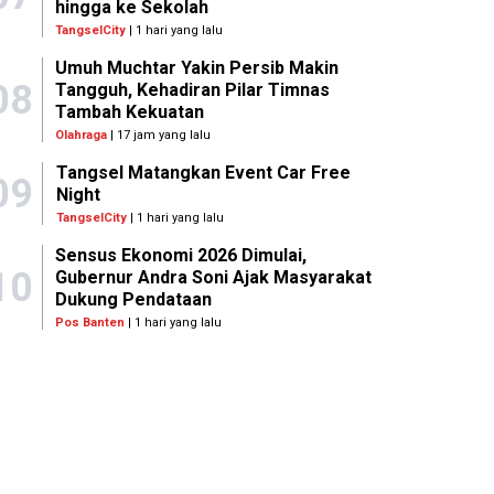
hingga ke Sekolah
TangselCity
| 1 hari yang lalu
Umuh Muchtar Yakin Persib Makin
08
Tangguh, Kehadiran Pilar Timnas
Tambah Kekuatan
Olahraga
| 17 jam yang lalu
Tangsel Matangkan Event Car Free
09
Night
TangselCity
| 1 hari yang lalu
Sensus Ekonomi 2026 Dimulai,
10
Gubernur Andra Soni Ajak Masyarakat
Dukung Pendataan
Pos Banten
| 1 hari yang lalu