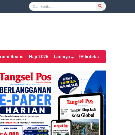
nomi Bisnis
Haji 2026
Lainnya
Indeks