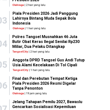
Olahraga
| 2 hari yang lalu
Piala Presiden 2026 Jadi Panggung
03
Lahirnya Bintang Muda Sepak Bola
Indonesia
Olahraga
| 1 hari yang lalu
Polres Tangsel Musnahkan 46 Juta
04
Butir Obat Keras Ilegal Senilai Rp230
Miliar, Dua Pelaku Ditangkap
TangselCity
| 2 hari yang lalu
Anggota DPRD Tangsel Gus Andi Tutup
05
Usia Alami Kecelakaan Di Tol Cipali
TangselCity
| 1 hari yang lalu
Final dan Perebutan Tempat Ketiga
06
Piala Presiden 2026 Resmi Digelar
Tanpa Penonton
Olahraga
| 19 jam yang lalu
Jelang Tahapan Pemilu 2027, Bawaslu
07
Gencarkan Sosialisasi Kepemiluan