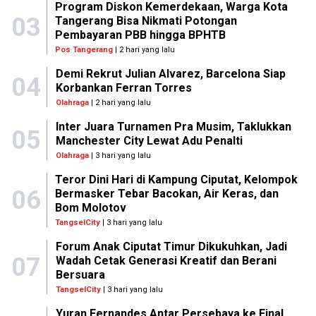
Program Diskon Kemerdekaan, Warga Kota
03
Tangerang Bisa Nikmati Potongan
Pembayaran PBB hingga BPHTB
Pos Tangerang
| 2 hari yang lalu
Demi Rekrut Julian Alvarez, Barcelona Siap
04
Korbankan Ferran Torres
Olahraga
| 2 hari yang lalu
Inter Juara Turnamen Pra Musim, Taklukkan
05
Manchester City Lewat Adu Penalti
Olahraga
| 3 hari yang lalu
Teror Dini Hari di Kampung Ciputat, Kelompok
06
Bermasker Tebar Bacokan, Air Keras, dan
Bom Molotov
TangselCity
| 3 hari yang lalu
Forum Anak Ciputat Timur Dikukuhkan, Jadi
07
Wadah Cetak Generasi Kreatif dan Berani
Bersuara
TangselCity
| 3 hari yang lalu
Yuran Fernandes Antar Persebaya ke Final,