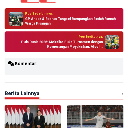
Pos Sebelumnya:
GP Ansor & Baznas Tangsel Rampungkan Bedah Rumah
Warga Pisangan
Pos Berikutnya:
Piala Dunia 2026: Meksiko Buka Turnamen dengan
Kemenangan Meyakinkan, Afsel...
Komentar:
Berita Lainnya