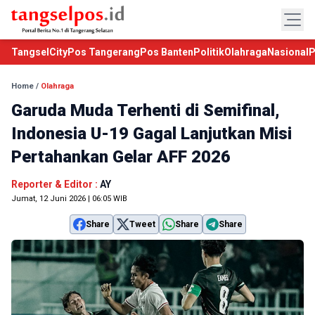
TangselCity
Pos Tangerang
Pos Banten
Politik
Olahraga
Nasional
P
Home
/
Olahraga
Garuda Muda Terhenti di Semifinal,
Indonesia U-19 Gagal Lanjutkan Misi
Pertahankan Gelar AFF 2026
Reporter & Editor :
AY
Jumat, 12 Juni 2026 | 06:05 WIB
Share
Tweet
Share
Share