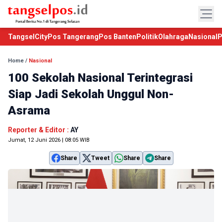
TangselCity
Pos Tangerang
Pos Banten
Politik
Olahraga
Nasional
P
Home
/
Nasional
100 Sekolah Nasional Terintegrasi
Siap Jadi Sekolah Unggul Non-
Asrama
Reporter & Editor :
AY
Jumat, 12 Juni 2026 | 08:05 WIB
Share
Tweet
Share
Share