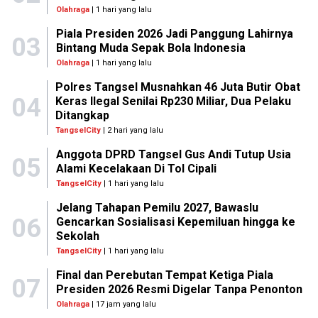
Olahraga
| 1 hari yang lalu
Piala Presiden 2026 Jadi Panggung Lahirnya
03
Bintang Muda Sepak Bola Indonesia
Olahraga
| 1 hari yang lalu
Polres Tangsel Musnahkan 46 Juta Butir Obat
04
Keras Ilegal Senilai Rp230 Miliar, Dua Pelaku
Ditangkap
TangselCity
| 2 hari yang lalu
Anggota DPRD Tangsel Gus Andi Tutup Usia
05
Alami Kecelakaan Di Tol Cipali
TangselCity
| 1 hari yang lalu
Jelang Tahapan Pemilu 2027, Bawaslu
06
Gencarkan Sosialisasi Kepemiluan hingga ke
Sekolah
TangselCity
| 1 hari yang lalu
Final dan Perebutan Tempat Ketiga Piala
07
Presiden 2026 Resmi Digelar Tanpa Penonton
Olahraga
| 17 jam yang lalu