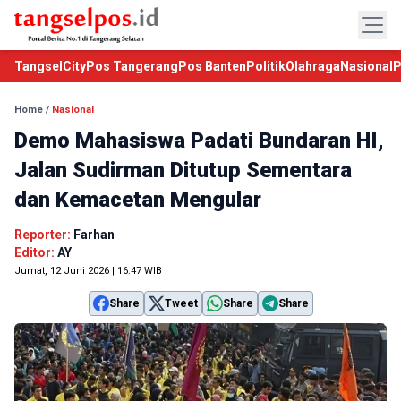
TangselCity
Pos Tangerang
Pos Banten
Politik
Olahraga
Nasional
P
Home
/
Nasional
Demo Mahasiswa Padati Bundaran HI,
Jalan Sudirman Ditutup Sementara
dan Kemacetan Mengular
Reporter:
Farhan
Editor:
AY
Jumat, 12 Juni 2026 | 16:47 WIB
Share
Tweet
Share
Share