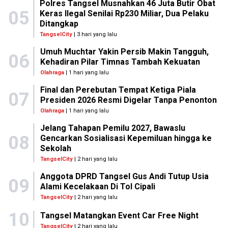
Polres Tangsel Musnahkan 46 Juta Butir Obat
05
Keras Ilegal Senilai Rp230 Miliar, Dua Pelaku
Ditangkap
TangselCity
| 3 hari yang lalu
Umuh Muchtar Yakin Persib Makin Tangguh,
06
Kehadiran Pilar Timnas Tambah Kekuatan
Olahraga
| 1 hari yang lalu
Final dan Perebutan Tempat Ketiga Piala
07
Presiden 2026 Resmi Digelar Tanpa Penonton
Olahraga
| 1 hari yang lalu
Jelang Tahapan Pemilu 2027, Bawaslu
08
Gencarkan Sosialisasi Kepemiluan hingga ke
Sekolah
TangselCity
| 2 hari yang lalu
Anggota DPRD Tangsel Gus Andi Tutup Usia
09
Alami Kecelakaan Di Tol Cipali
TangselCity
| 2 hari yang lalu
10
Tangsel Matangkan Event Car Free Night
TangselCity
| 2 hari yang lalu