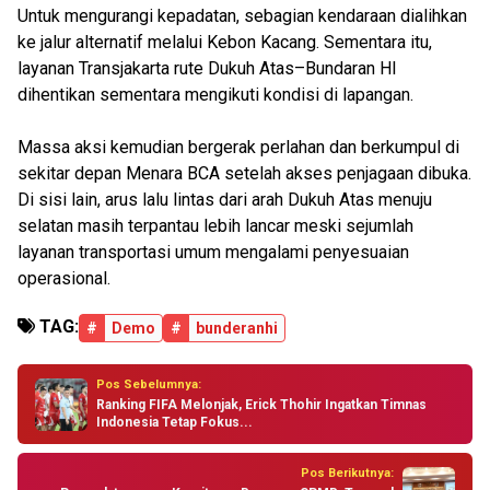
Untuk mengurangi kepadatan, sebagian kendaraan dialihkan
ke jalur alternatif melalui Kebon Kacang. Sementara itu,
layanan Transjakarta rute Dukuh Atas–Bundaran HI
dihentikan sementara mengikuti kondisi di lapangan.
Massa aksi kemudian bergerak perlahan dan berkumpul di
sekitar depan Menara BCA setelah akses penjagaan dibuka.
Di sisi lain, arus lalu lintas dari arah Dukuh Atas menuju
selatan masih terpantau lebih lancar meski sejumlah
layanan transportasi umum mengalami penyesuaian
operasional.
TAG:
#
Demo
#
bunderanhi
Pos Sebelumnya:
Ranking FIFA Melonjak, Erick Thohir Ingatkan Timnas
Indonesia Tetap Fokus...
Pos Berikutnya: