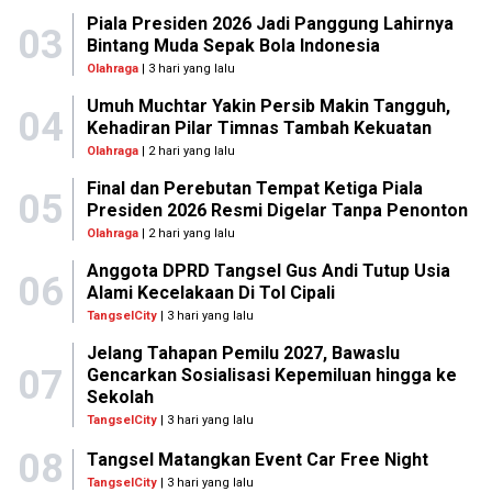
Piala Presiden 2026 Jadi Panggung Lahirnya
03
Bintang Muda Sepak Bola Indonesia
Olahraga
| 3 hari yang lalu
Umuh Muchtar Yakin Persib Makin Tangguh,
04
Kehadiran Pilar Timnas Tambah Kekuatan
Olahraga
| 2 hari yang lalu
Final dan Perebutan Tempat Ketiga Piala
05
Presiden 2026 Resmi Digelar Tanpa Penonton
Olahraga
| 2 hari yang lalu
Anggota DPRD Tangsel Gus Andi Tutup Usia
06
Alami Kecelakaan Di Tol Cipali
TangselCity
| 3 hari yang lalu
Jelang Tahapan Pemilu 2027, Bawaslu
07
Gencarkan Sosialisasi Kepemiluan hingga ke
Sekolah
TangselCity
| 3 hari yang lalu
08
Tangsel Matangkan Event Car Free Night
TangselCity
| 3 hari yang lalu