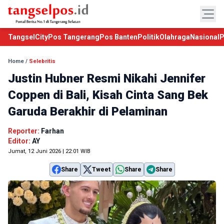
TangselCity
Pos Tangerang
Pos Banten
Politik
Olahraga
Nasional
P
Home
/
Selebritis
Justin Hubner Resmi Nikahi Jennifer
Coppen di Bali, Kisah Cinta Sang Bek
Garuda Berakhir di Pelaminan
Reporter:
Farhan
Editor:
AY
Jumat, 12 Juni 2026 | 22:01 WIB
Share
Tweet
Share
Share