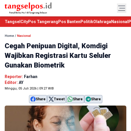
TangselCity
Pos Tangerang
Pos Banten
Politik
Olahraga
Nasional
P
Home
/
Nasional
Cegah Penipuan Digital, Komdigi
Wajibkan Registrasi Kartu Seluler
Gunakan Biometrik
Reporter:
Farhan
Editor:
AY
Minggu, 05 Juli 2026 | 09:27 WIB
Share
Tweet
Share
Share