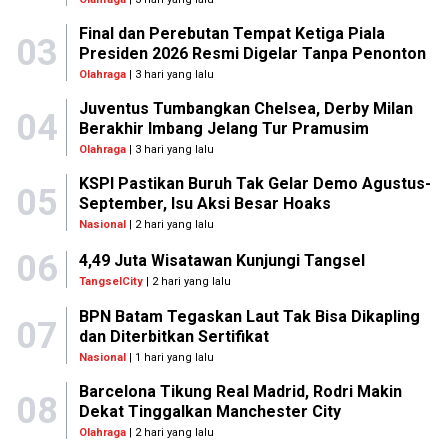
Final dan Perebutan Tempat Ketiga Piala
03
Presiden 2026 Resmi Digelar Tanpa Penonton
Olahraga
| 3 hari yang lalu
Juventus Tumbangkan Chelsea, Derby Milan
04
Berakhir Imbang Jelang Tur Pramusim
Olahraga
| 3 hari yang lalu
KSPI Pastikan Buruh Tak Gelar Demo Agustus-
05
September, Isu Aksi Besar Hoaks
Nasional
| 2 hari yang lalu
06
4,49 Juta Wisatawan Kunjungi Tangsel
TangselCity
| 2 hari yang lalu
BPN Batam Tegaskan Laut Tak Bisa Dikapling
07
dan Diterbitkan Sertifikat
Nasional
| 1 hari yang lalu
Barcelona Tikung Real Madrid, Rodri Makin
08
Dekat Tinggalkan Manchester City
Olahraga
| 2 hari yang lalu