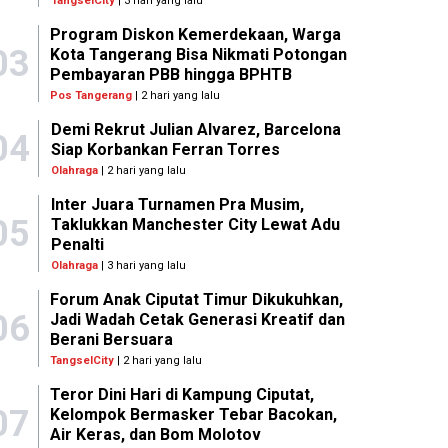
TangselCity
| 3 hari yang lalu
Program Diskon Kemerdekaan, Warga
03
Kota Tangerang Bisa Nikmati Potongan
Pembayaran PBB hingga BPHTB
Pos Tangerang
| 2 hari yang lalu
Demi Rekrut Julian Alvarez, Barcelona
04
Siap Korbankan Ferran Torres
Olahraga
| 2 hari yang lalu
Inter Juara Turnamen Pra Musim,
05
Taklukkan Manchester City Lewat Adu
Penalti
Olahraga
| 3 hari yang lalu
Forum Anak Ciputat Timur Dikukuhkan,
06
Jadi Wadah Cetak Generasi Kreatif dan
Berani Bersuara
TangselCity
| 2 hari yang lalu
Teror Dini Hari di Kampung Ciputat,
07
Kelompok Bermasker Tebar Bacokan,
Air Keras, dan Bom Molotov