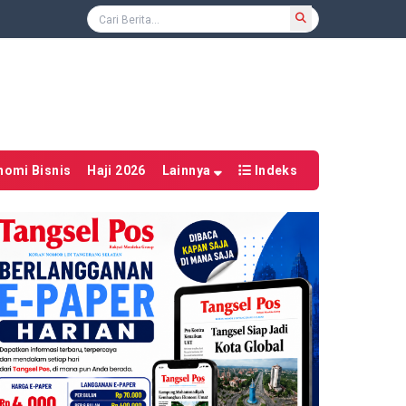
nomi Bisnis
Haji 2026
Lainnya
Indeks