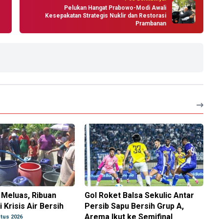
Pelukan Hangat Prabowo-Modi Awali
Kesepakatan Strategis Nuklir dan Restorasi
Prambanan
 Meluas, Ribuan
Gol Roket Balsa Sekulic Antar
 Krisis Air Bersih
Persib Sapu Bersih Grup A,
Arema Ikut ke Semifinal
tus 2026