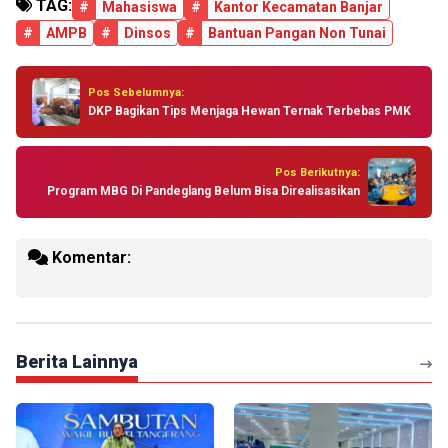
TAG:
#
Mahasiswa
#
Kantor Kecamatan Banjar
#
AMPB
#
Dinsos
#
Bantuan Pangan Non Tunai
Pos Sebelumnya:
DKP Bagikan Tips Menjaga Hewan Ternak Terbebas PMK
Pos Berikutnya:
Program MBG Di Pandeglang Belum Bisa Direalisasikan
Komentar:
Berita Lainnya