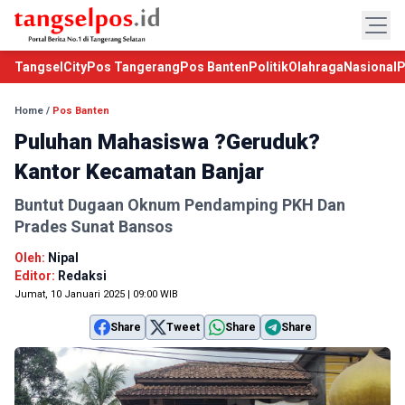
TangselCity
Pos Tangerang
Pos Banten
Politik
Olahraga
Nasional
P
Home
/
Pos Banten
Puluhan Mahasiswa ?Geruduk?
Kantor Kecamatan Banjar
Buntut Dugaan Oknum Pendamping PKH Dan
Prades Sunat Bansos
Oleh:
Nipal
Editor:
Redaksi
Jumat, 10 Januari 2025 | 09:00 WIB
Share
Tweet
Share
Share