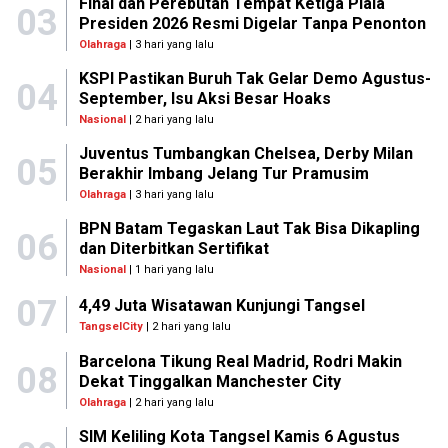
Final dan Perebutan Tempat Ketiga Piala
03
Presiden 2026 Resmi Digelar Tanpa Penonton
Olahraga
| 3 hari yang lalu
KSPI Pastikan Buruh Tak Gelar Demo Agustus-
04
September, Isu Aksi Besar Hoaks
Nasional
| 2 hari yang lalu
Juventus Tumbangkan Chelsea, Derby Milan
05
Berakhir Imbang Jelang Tur Pramusim
Olahraga
| 3 hari yang lalu
BPN Batam Tegaskan Laut Tak Bisa Dikapling
06
dan Diterbitkan Sertifikat
Nasional
| 1 hari yang lalu
07
4,49 Juta Wisatawan Kunjungi Tangsel
TangselCity
| 2 hari yang lalu
Barcelona Tikung Real Madrid, Rodri Makin
08
Dekat Tinggalkan Manchester City
Olahraga
| 2 hari yang lalu
SIM Keliling Kota Tangsel Kamis 6 Agustus