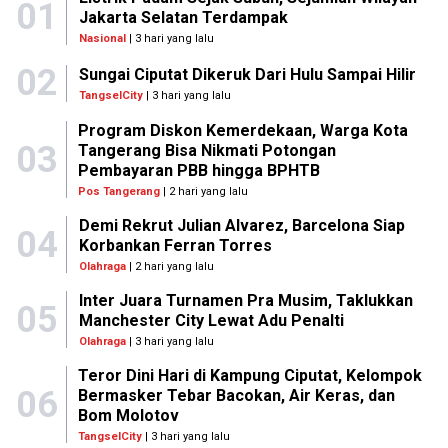
01
Jakarta Selatan Terdampak
Nasional
| 3 hari yang lalu
02
Sungai Ciputat Dikeruk Dari Hulu Sampai Hilir
TangselCity
| 3 hari yang lalu
Program Diskon Kemerdekaan, Warga Kota
03
Tangerang Bisa Nikmati Potongan
Pembayaran PBB hingga BPHTB
Pos Tangerang
| 2 hari yang lalu
Demi Rekrut Julian Alvarez, Barcelona Siap
04
Korbankan Ferran Torres
Olahraga
| 2 hari yang lalu
Inter Juara Turnamen Pra Musim, Taklukkan
05
Manchester City Lewat Adu Penalti
Olahraga
| 3 hari yang lalu
Teror Dini Hari di Kampung Ciputat, Kelompok
06
Bermasker Tebar Bacokan, Air Keras, dan
Bom Molotov
TangselCity
| 3 hari yang lalu