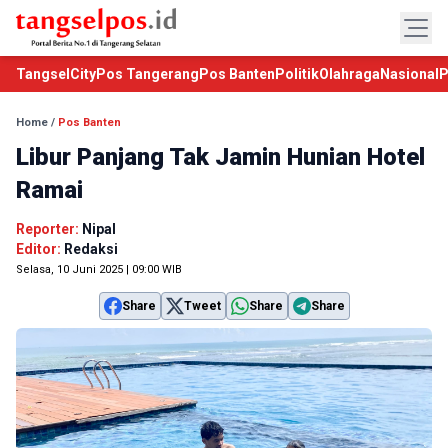
TangselCity
Pos Tangerang
Pos Banten
Politik
Olahraga
Nasional
P
Home
/
Pos Banten
Libur Panjang Tak Jamin Hunian Hotel
Ramai
Reporter:
Nipal
Editor:
Redaksi
Selasa, 10 Juni 2025 | 09:00 WIB
Share
Tweet
Share
Share