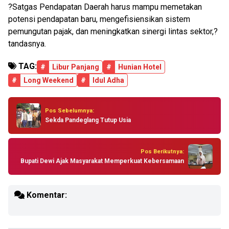
?Satgas Pendapatan Daerah harus mampu memetakan
potensi pendapatan baru, mengefisiensikan sistem
pemungutan pajak, dan meningkatkan sinergi lintas sektor,?
tandasnya.
TAG:
#
Libur Panjang
#
Hunian Hotel
#
Long Weekend
#
Idul Adha
Pos Sebelumnya:
Sekda Pandeglang Tutup Usia
Pos Berikutnya:
Bupati Dewi Ajak Masyarakat Memperkuat Kebersamaan
Komentar: