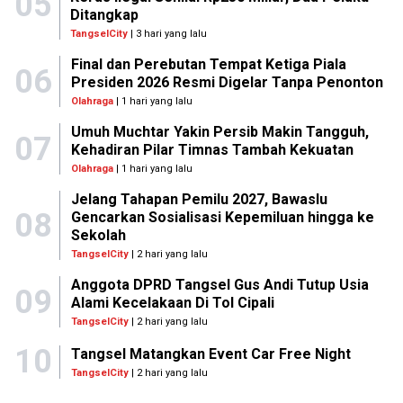
05
Ditangkap
TangselCity
| 3 hari yang lalu
Final dan Perebutan Tempat Ketiga Piala
06
Presiden 2026 Resmi Digelar Tanpa Penonton
Olahraga
| 1 hari yang lalu
Umuh Muchtar Yakin Persib Makin Tangguh,
07
Kehadiran Pilar Timnas Tambah Kekuatan
Olahraga
| 1 hari yang lalu
Jelang Tahapan Pemilu 2027, Bawaslu
08
Gencarkan Sosialisasi Kepemiluan hingga ke
Sekolah
TangselCity
| 2 hari yang lalu
Anggota DPRD Tangsel Gus Andi Tutup Usia
09
Alami Kecelakaan Di Tol Cipali
TangselCity
| 2 hari yang lalu
10
Tangsel Matangkan Event Car Free Night
TangselCity
| 2 hari yang lalu