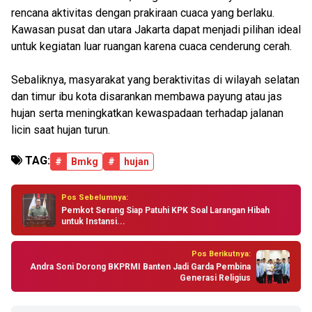
rencana aktivitas dengan prakiraan cuaca yang berlaku.
Kawasan pusat dan utara Jakarta dapat menjadi pilihan ideal
untuk kegiatan luar ruangan karena cuaca cenderung cerah.
Sebaliknya, masyarakat yang beraktivitas di wilayah selatan
dan timur ibu kota disarankan membawa payung atau jas
hujan serta meningkatkan kewaspadaan terhadap jalanan
licin saat hujan turun.
TAG:
#
Bmkg
#
hujan
Pos Sebelumnya:
Pemkot Serang Siap Patuhi KPK Soal Larangan Hibah
untuk Instansi...
Pos Berikutnya:
Andra Soni Dorong BKPRMI Banten Jadi Garda Pembina
Generasi Religius