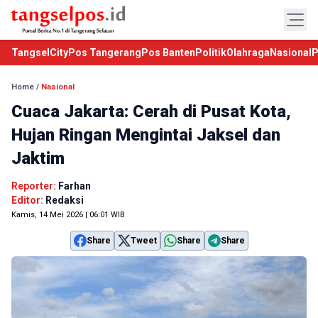
TangselCity
Pos Tangerang
Pos Banten
Politik
Olahraga
Nasional
P
Home
/
Nasional
Cuaca Jakarta: Cerah di Pusat Kota,
Hujan Ringan Mengintai Jaksel dan
Jaktim
Reporter:
Farhan
Editor:
Redaksi
Kamis, 14 Mei 2026 | 06:01 WIB
Share
Tweet
Share
Share