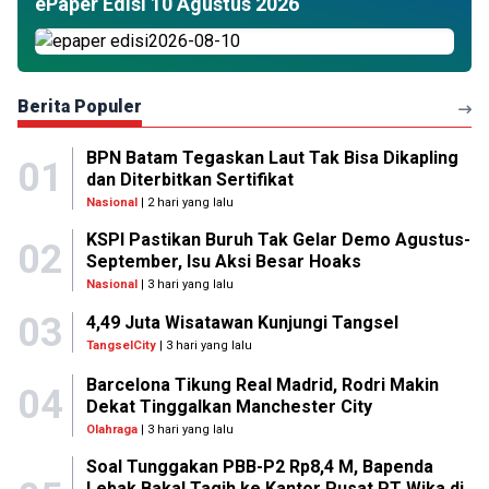
ePaper Edisi 10 Agustus 2026
Berita Populer
BPN Batam Tegaskan Laut Tak Bisa Dikapling
01
dan Diterbitkan Sertifikat
Nasional
| 2 hari yang lalu
KSPI Pastikan Buruh Tak Gelar Demo Agustus-
02
September, Isu Aksi Besar Hoaks
Nasional
| 3 hari yang lalu
03
4,49 Juta Wisatawan Kunjungi Tangsel
TangselCity
| 3 hari yang lalu
Barcelona Tikung Real Madrid, Rodri Makin
04
Dekat Tinggalkan Manchester City
Olahraga
| 3 hari yang lalu
Soal Tunggakan PBB-P2 Rp8,4 M, Bapenda
Lebak Bakal Tagih ke Kantor Pusat PT Wika di