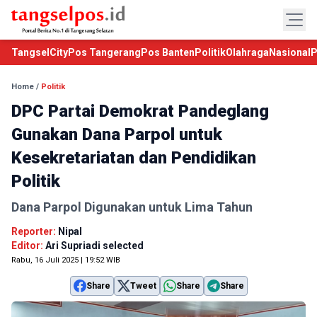
TangselCity
Pos Tangerang
Pos Banten
Politik
Olahraga
Nasional
P
Home
/
Politik
DPC Partai Demokrat Pandeglang
Gunakan Dana Parpol untuk
Kesekretariatan dan Pendidikan
Politik
Dana Parpol Digunakan untuk Lima Tahun
Reporter:
Nipal
Editor:
Ari Supriadi selected
Rabu, 16 Juli 2025 | 19:52 WIB
Share
Tweet
Share
Share