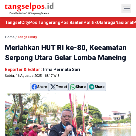
TangselCity
Pos Tangerang
Pos Banten
Politik
Olahraga
Nasional
P
Home
/
TangselCity
Meriahkan HUT RI ke-80, Kecamatan
Serpong Utara Gelar Lomba Mancing
Reporter & Editor :
Irma Permata Sari
Sabtu, 16 Agustus 2025 | 18:17 WIB
Share
Tweet
Share
Share