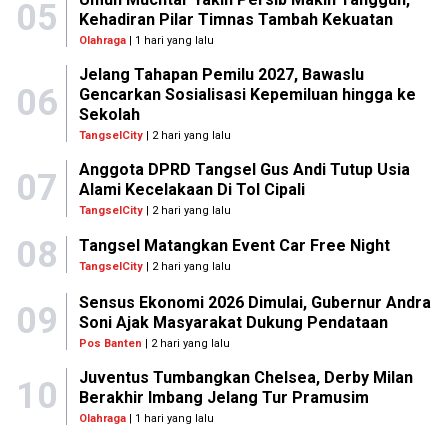
05
Kehadiran Pilar Timnas Tambah Kekuatan
Olahraga
| 1 hari yang lalu
Jelang Tahapan Pemilu 2027, Bawaslu
06
Gencarkan Sosialisasi Kepemiluan hingga ke
Sekolah
TangselCity
| 2 hari yang lalu
Anggota DPRD Tangsel Gus Andi Tutup Usia
07
Alami Kecelakaan Di Tol Cipali
TangselCity
| 2 hari yang lalu
08
Tangsel Matangkan Event Car Free Night
TangselCity
| 2 hari yang lalu
Sensus Ekonomi 2026 Dimulai, Gubernur Andra
09
Soni Ajak Masyarakat Dukung Pendataan
Pos Banten
| 2 hari yang lalu
Juventus Tumbangkan Chelsea, Derby Milan
10
Berakhir Imbang Jelang Tur Pramusim
Olahraga
| 1 hari yang lalu