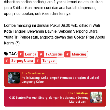
diberikan hadiah hadiah juara 1 yakni lemari es atau kulkas,
juara 3 diberikan mesin cuci dan ada hadiah dispenser,
open, rice cooker, setrikaan dan lainnya.
Lomba mancing ini dimulai Pukul 08.00 wib, dihadiri Wali
Kota Tangsel Benyamin Davnie, Sekcam Serpong Utara
Yulita Tri Pangestuti, anggota dewan dari Golkar Piter Abdul
Karim. (*)
TAG:
#
Lomba
#
17Agustus
#
Mancing
#
Serpog Utara
#
Tangsel
Pos Sebelumnya:
Polisi Datang, Sekelompok Pemuda Bersajam di Jaksel
Langsung Kabur
Pos Berikutnya:
OJK Banten Perkuat Sinergi dengan Media untuk Dorong
Literasi dan...