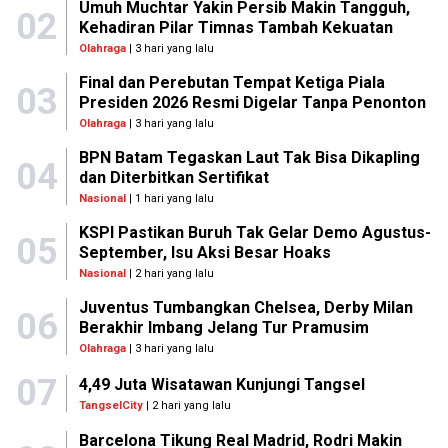
Umuh Muchtar Yakin Persib Makin Tangguh,
02
Kehadiran Pilar Timnas Tambah Kekuatan
Olahraga
| 3 hari yang lalu
Final dan Perebutan Tempat Ketiga Piala
03
Presiden 2026 Resmi Digelar Tanpa Penonton
Olahraga
| 3 hari yang lalu
BPN Batam Tegaskan Laut Tak Bisa Dikapling
04
dan Diterbitkan Sertifikat
Nasional
| 1 hari yang lalu
KSPI Pastikan Buruh Tak Gelar Demo Agustus-
05
September, Isu Aksi Besar Hoaks
Nasional
| 2 hari yang lalu
Juventus Tumbangkan Chelsea, Derby Milan
06
Berakhir Imbang Jelang Tur Pramusim
Olahraga
| 3 hari yang lalu
07
4,49 Juta Wisatawan Kunjungi Tangsel
TangselCity
| 2 hari yang lalu
Barcelona Tikung Real Madrid, Rodri Makin