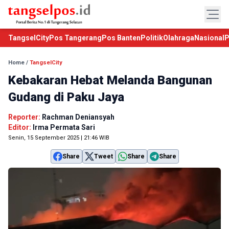
TangselCity
Pos Tangerang
Pos Banten
Politik
Olahraga
Nasional
P
Home
/
TangselCity
Kebakaran Hebat Melanda Bangunan
Gudang di Paku Jaya
Reporter:
Rachman Deniansyah
Editor:
Irma Permata Sari
Senin, 15 September 2025 | 21:46 WIB
Share
Tweet
Share
Share