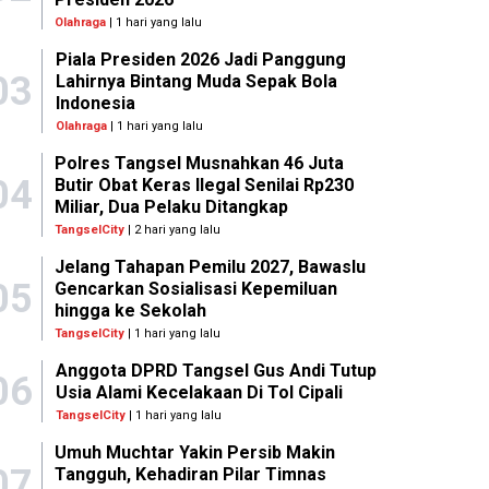
Olahraga
| 1 hari yang lalu
Piala Presiden 2026 Jadi Panggung
03
Lahirnya Bintang Muda Sepak Bola
Indonesia
Olahraga
| 1 hari yang lalu
Polres Tangsel Musnahkan 46 Juta
04
Butir Obat Keras Ilegal Senilai Rp230
Miliar, Dua Pelaku Ditangkap
TangselCity
| 2 hari yang lalu
Jelang Tahapan Pemilu 2027, Bawaslu
05
Gencarkan Sosialisasi Kepemiluan
hingga ke Sekolah
TangselCity
| 1 hari yang lalu
Anggota DPRD Tangsel Gus Andi Tutup
06
Usia Alami Kecelakaan Di Tol Cipali
TangselCity
| 1 hari yang lalu
Umuh Muchtar Yakin Persib Makin
07
Tangguh, Kehadiran Pilar Timnas