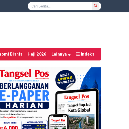
nomi Bisnis
Haji 2026
Lainnya
Indeks