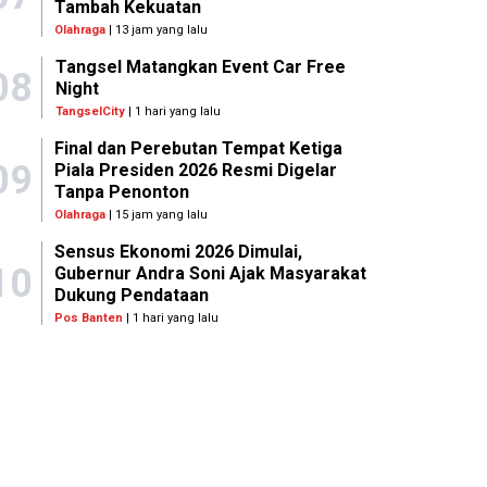
Tambah Kekuatan
Olahraga
| 13 jam yang lalu
Tangsel Matangkan Event Car Free
08
Night
TangselCity
| 1 hari yang lalu
Final dan Perebutan Tempat Ketiga
09
Piala Presiden 2026 Resmi Digelar
Tanpa Penonton
Olahraga
| 15 jam yang lalu
Sensus Ekonomi 2026 Dimulai,
10
Gubernur Andra Soni Ajak Masyarakat
Dukung Pendataan
Pos Banten
| 1 hari yang lalu