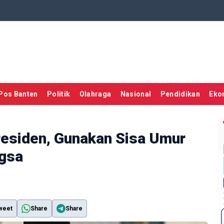
Pos Banten
Politik
Olahraga
Nasional
Pendidikan
Eko
esiden, Gunakan Sisa Umur
ngsa
weet
Share
Share