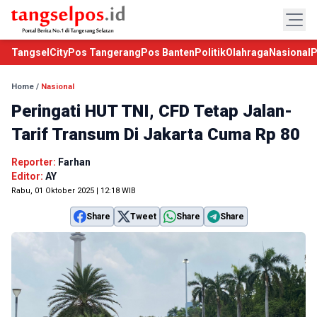
TangselCity
Pos Tangerang
Pos Banten
Politik
Olahraga
Nasional
P
Home
/
Nasional
Peringati HUT TNI, CFD Tetap Jalan-
Tarif Transum Di Jakarta Cuma Rp 80
Reporter:
Farhan
Editor:
AY
Rabu, 01 Oktober 2025 | 12:18 WIB
Share
Tweet
Share
Share