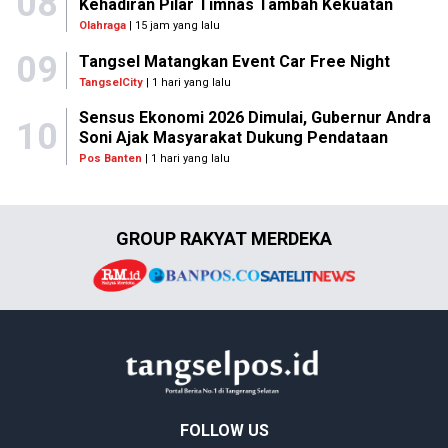
08
Kehadiran Pilar Timnas Tambah Kekuatan
Olahraga
| 15 jam yang lalu
09
Tangsel Matangkan Event Car Free Night
TangselCity
| 1 hari yang lalu
Sensus Ekonomi 2026 Dimulai, Gubernur Andra
10
Soni Ajak Masyarakat Dukung Pendataan
Pos Banten
| 1 hari yang lalu
GROUP RAKYAT MERDEKA
FOLLOW US