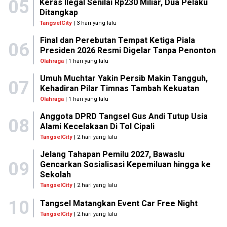
05
Keras Ilegal Senilai Rp230 Miliar, Dua Pelaku
Ditangkap
TangselCity
| 3 hari yang lalu
Final dan Perebutan Tempat Ketiga Piala
06
Presiden 2026 Resmi Digelar Tanpa Penonton
Olahraga
| 1 hari yang lalu
Umuh Muchtar Yakin Persib Makin Tangguh,
07
Kehadiran Pilar Timnas Tambah Kekuatan
Olahraga
| 1 hari yang lalu
Anggota DPRD Tangsel Gus Andi Tutup Usia
08
Alami Kecelakaan Di Tol Cipali
TangselCity
| 2 hari yang lalu
Jelang Tahapan Pemilu 2027, Bawaslu
09
Gencarkan Sosialisasi Kepemiluan hingga ke
Sekolah
TangselCity
| 2 hari yang lalu
10
Tangsel Matangkan Event Car Free Night
TangselCity
| 2 hari yang lalu