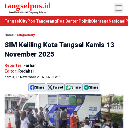
TangselCity
Pos Tangerang
Pos Banten
Politik
Olahraga
Nasional
P
Home
/
TangselCity
SIM Keliling Kota Tangsel Kamis 13
November 2025
Reporter:
Farhan
Editor:
Redaksi
Kamis, 13 November 2025 | 05:05 WIB
Share
Tweet
Share
Share