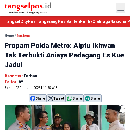
TangselCity
Pos Tangerang
Pos Banten
Politik
Olahraga
Nasional
P
Home
/
Nasional
Propam Polda Metro: Aiptu Ikhwan
Tak Terbukti Aniaya Pedagang Es Kue
Jadul
Reporter:
Farhan
Editor:
AY
Senin, 02 Februari 2026 | 11:55 WIB
Share
Tweet
Share
Share