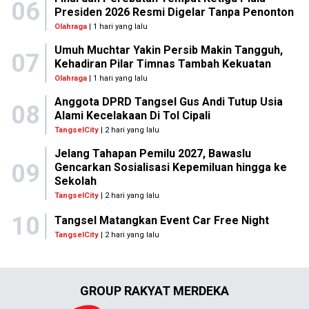
06
Presiden 2026 Resmi Digelar Tanpa Penonton
Olahraga
| 1 hari yang lalu
Umuh Muchtar Yakin Persib Makin Tangguh,
07
Kehadiran Pilar Timnas Tambah Kekuatan
Olahraga
| 1 hari yang lalu
Anggota DPRD Tangsel Gus Andi Tutup Usia
08
Alami Kecelakaan Di Tol Cipali
TangselCity
| 2 hari yang lalu
Jelang Tahapan Pemilu 2027, Bawaslu
09
Gencarkan Sosialisasi Kepemiluan hingga ke
Sekolah
TangselCity
| 2 hari yang lalu
10
Tangsel Matangkan Event Car Free Night
TangselCity
| 2 hari yang lalu
GROUP RAKYAT MERDEKA