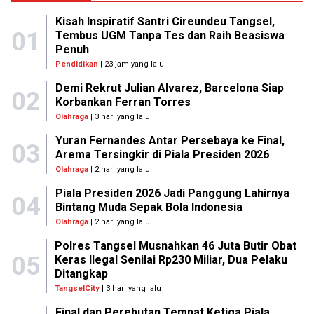
Kisah Inspiratif Santri Cireundeu Tangsel,
01
Tembus UGM Tanpa Tes dan Raih Beasiswa
Penuh
Pendidikan
| 23 jam yang lalu
Demi Rekrut Julian Alvarez, Barcelona Siap
02
Korbankan Ferran Torres
Olahraga
| 3 hari yang lalu
Yuran Fernandes Antar Persebaya ke Final,
03
Arema Tersingkir di Piala Presiden 2026
Olahraga
| 2 hari yang lalu
Piala Presiden 2026 Jadi Panggung Lahirnya
04
Bintang Muda Sepak Bola Indonesia
Olahraga
| 2 hari yang lalu
Polres Tangsel Musnahkan 46 Juta Butir Obat
05
Keras Ilegal Senilai Rp230 Miliar, Dua Pelaku
Ditangkap
TangselCity
| 3 hari yang lalu
Final dan Perebutan Tempat Ketiga Piala