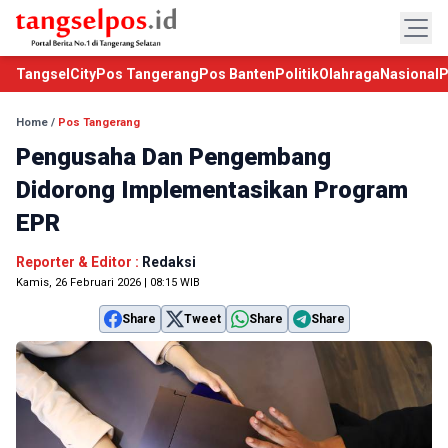
TangselCity
Pos Tangerang
Pos Banten
Politik
Olahraga
Nasional
P
Home
/
Pos Tangerang
Pengusaha Dan Pengembang
Didorong Implementasikan Program
EPR
Reporter & Editor :
Redaksi
Kamis, 26 Februari 2026 | 08:15 WIB
Share
Tweet
Share
Share