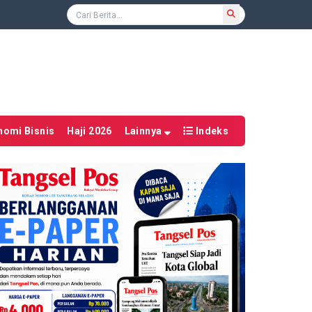
nomi Bisnis
Haji 2026
Lainnya
Indeks