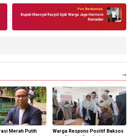
Pos Berikutnya:
Bupati Maesyal Rasyid Ajak Warga Jaga Harmoni
Ramadan
asi Merah Putih
Warga Respons Positif Baksos