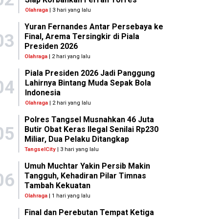
Olahraga
| 3 hari yang lalu
Yuran Fernandes Antar Persebaya ke
03
Final, Arema Tersingkir di Piala
Presiden 2026
Olahraga
| 2 hari yang lalu
Piala Presiden 2026 Jadi Panggung
04
Lahirnya Bintang Muda Sepak Bola
Indonesia
Olahraga
| 2 hari yang lalu
Polres Tangsel Musnahkan 46 Juta
05
Butir Obat Keras Ilegal Senilai Rp230
Miliar, Dua Pelaku Ditangkap
TangselCity
| 3 hari yang lalu
Umuh Muchtar Yakin Persib Makin
06
Tangguh, Kehadiran Pilar Timnas
Tambah Kekuatan
Olahraga
| 1 hari yang lalu
Final dan Perebutan Tempat Ketiga