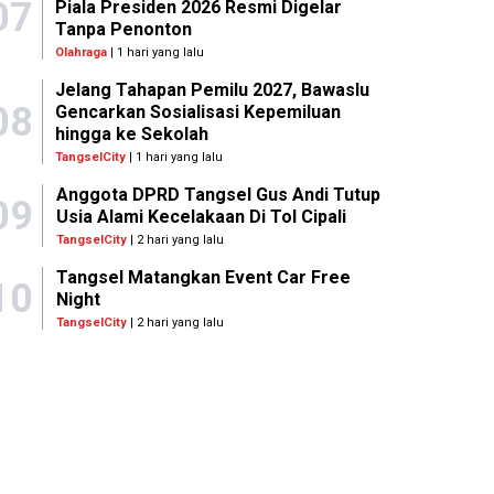
07
Piala Presiden 2026 Resmi Digelar
Tanpa Penonton
Olahraga
| 1 hari yang lalu
Jelang Tahapan Pemilu 2027, Bawaslu
08
Gencarkan Sosialisasi Kepemiluan
hingga ke Sekolah
TangselCity
| 1 hari yang lalu
Anggota DPRD Tangsel Gus Andi Tutup
09
Usia Alami Kecelakaan Di Tol Cipali
TangselCity
| 2 hari yang lalu
Tangsel Matangkan Event Car Free
10
Night
TangselCity
| 2 hari yang lalu