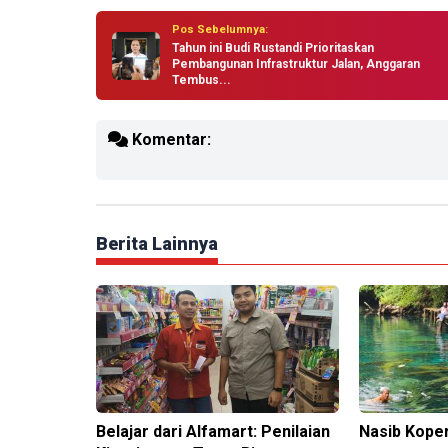
Pos Sebelumnya:
Tahun ini Budi Rustandi Prioritaskan
Pembangunan Infrastruktur Jalan, Anggaran
Tembus...
Komentar:
Berita Lainnya
Belajar dari Alfamart: Penilaian
Nasib Koper