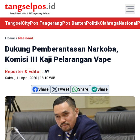
TangselCity
Pos Tangerang
Pos Banten
Politik
Olahraga
Nasional
P
Home
/
Nasional
Dukung Pemberantasan Narkoba,
Komisi III Kaji Pelarangan Vape
Reporter & Editor :
AY
Sabtu, 11 April 2026 | 13:10 WIB
Share
Tweet
Share
Share