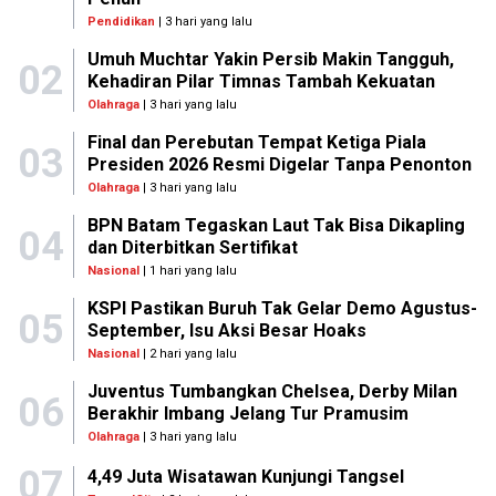
Pendidikan
| 3 hari yang lalu
Umuh Muchtar Yakin Persib Makin Tangguh,
02
Kehadiran Pilar Timnas Tambah Kekuatan
Olahraga
| 3 hari yang lalu
Final dan Perebutan Tempat Ketiga Piala
03
Presiden 2026 Resmi Digelar Tanpa Penonton
Olahraga
| 3 hari yang lalu
BPN Batam Tegaskan Laut Tak Bisa Dikapling
04
dan Diterbitkan Sertifikat
Nasional
| 1 hari yang lalu
KSPI Pastikan Buruh Tak Gelar Demo Agustus-
05
September, Isu Aksi Besar Hoaks
Nasional
| 2 hari yang lalu
Juventus Tumbangkan Chelsea, Derby Milan
06
Berakhir Imbang Jelang Tur Pramusim
Olahraga
| 3 hari yang lalu
07
4,49 Juta Wisatawan Kunjungi Tangsel