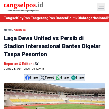
TangselCity
Pos Tangerang
Pos Banten
Politik
Olahraga
Nasional
P
Home
/
Olahraga
Laga Dewa United vs Persib di
Stadion Internasional Banten Digelar
Tanpa Penonton
Reporter & Editor :
AY
Jumat, 17 April 2026 | 06:12 WIB
Share
Tweet
Share
Share