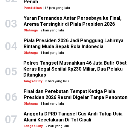
Penuh
Pendidikan
| 13 jam yang lalu
Yuran Fernandes Antar Persebaya ke Final,
03
Arema Tersingkir di Piala Presiden 2026
Olahraga
| 2 hari yang lalu
Piala Presiden 2026 Jadi Panggung Lahirnya
04
Bintang Muda Sepak Bola Indonesia
Olahraga
| 1 hari yang lalu
Polres Tangsel Musnahkan 46 Juta Butir Obat
05
Keras Ilegal Senilai Rp230 Miliar, Dua Pelaku
Ditangkap
TangselCity
| 3 hari yang lalu
Final dan Perebutan Tempat Ketiga Piala
06
Presiden 2026 Resmi Digelar Tanpa Penonton
Olahraga
| 1 hari yang lalu
Anggota DPRD Tangsel Gus Andi Tutup Usia
07
Alami Kecelakaan Di Tol Cipali
TangselCity
| 2 hari yang lalu