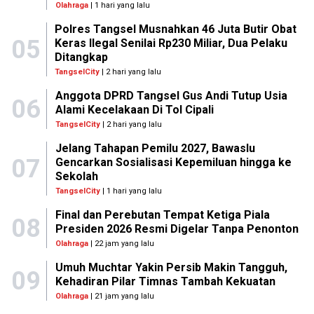
Olahraga
| 1 hari yang lalu
Polres Tangsel Musnahkan 46 Juta Butir Obat
05
Keras Ilegal Senilai Rp230 Miliar, Dua Pelaku
Ditangkap
TangselCity
| 2 hari yang lalu
Anggota DPRD Tangsel Gus Andi Tutup Usia
06
Alami Kecelakaan Di Tol Cipali
TangselCity
| 2 hari yang lalu
Jelang Tahapan Pemilu 2027, Bawaslu
07
Gencarkan Sosialisasi Kepemiluan hingga ke
Sekolah
TangselCity
| 1 hari yang lalu
Final dan Perebutan Tempat Ketiga Piala
08
Presiden 2026 Resmi Digelar Tanpa Penonton
Olahraga
| 22 jam yang lalu
Umuh Muchtar Yakin Persib Makin Tangguh,
09
Kehadiran Pilar Timnas Tambah Kekuatan
Olahraga
| 21 jam yang lalu