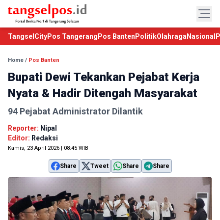
TangselCity
Pos Tangerang
Pos Banten
Politik
Olahraga
Nasional
P
Home
/
Pos Banten
Bupati Dewi Tekankan Pejabat Kerja
Nyata & Hadir Ditengah Masyarakat
94 Pejabat Administrator Dilantik
Reporter:
Nipal
Editor:
Redaksi
Kamis, 23 April 2026 | 08:45 WIB
Share
Tweet
Share
Share