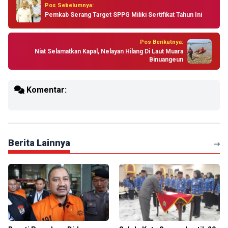
Pos Sebelumnya:
Pemkab Serang Target SPPG Miliki Sertifikat Tahun Ini
Pos Berikutnya:
Niat Selamatkan Kapal, Nelayan Hilang Di Laut Muara
Binuangeun
Komentar:
Berita Lainnya