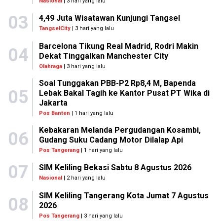
Nasional
| 3 hari yang lalu
03
4,49 Juta Wisatawan Kunjungi Tangsel
TangselCity
| 3 hari yang lalu
Barcelona Tikung Real Madrid, Rodri Makin
04
Dekat Tinggalkan Manchester City
Olahraga
| 3 hari yang lalu
Soal Tunggakan PBB-P2 Rp8,4 M, Bapenda
05
Lebak Bakal Tagih ke Kantor Pusat PT Wika di
Jakarta
Pos Banten
| 1 hari yang lalu
Kebakaran Melanda Pergudangan Kosambi,
06
Gudang Suku Cadang Motor Dilalap Api
Pos Tangerang
| 1 hari yang lalu
07
SIM Keliling Bekasi Sabtu 8 Agustus 2026
Nasional
| 2 hari yang lalu
SIM Keliling Tangerang Kota Jumat 7 Agustus
08
2026
Pos Tangerang
| 3 hari yang lalu