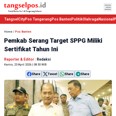
TangselCity
Pos Tangerang
Pos Banten
Politik
Olahraga
Nasional
P
Home
/
Pos Banten
Pemkab Serang Target SPPG Miliki
Sertifikat Tahun Ini
Reporter & Editor :
Redaksi
Kamis, 23 April 2026 | 08:30 WIB
Share
Tweet
Share
Share