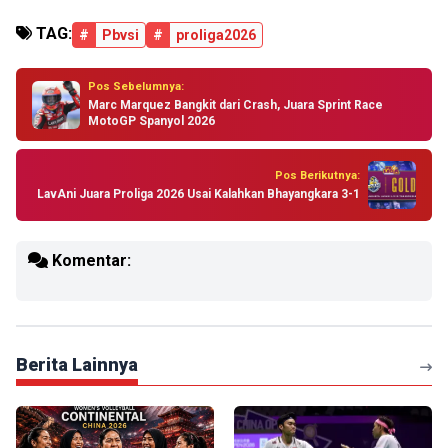
TAG:
#
Pbvsi
#
proliga2026
Pos Sebelumnya:
Marc Marquez Bangkit dari Crash, Juara Sprint Race
MotoGP Spanyol 2026
Pos Berikutnya:
LavAni Juara Proliga 2026 Usai Kalahkan Bhayangkara 3-1
Komentar:
Berita Lainnya