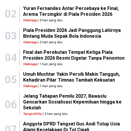
Yuran Fernandes Antar Persebaya ke Final,
02
Arema Tersingkir di Piala Presiden 2026
Olahraga
| 3 hari yang lalu
Piala Presiden 2026 Jadi Panggung Lahirnya
03
Bintang Muda Sepak Bola Indonesia
Olahraga
| 2 hari yang lalu
Final dan Perebutan Tempat Ketiga Piala
04
Presiden 2026 Resmi Digelar Tanpa Penonton
Olahraga
| 1 hari yang lalu
Umuh Muchtar Yakin Persib Makin Tangguh,
05
Kehadiran Pilar Timnas Tambah Kekuatan
Olahraga
| 1 hari yang lalu
Jelang Tahapan Pemilu 2027, Bawaslu
06
Gencarkan Sosialisasi Kepemiluan hingga ke
Sekolah
TangselCity
| 2 hari yang lalu
Anggota DPRD Tangsel Gus Andi Tutup Usia
07
Alami Kecelakaan Di Tol Cipali