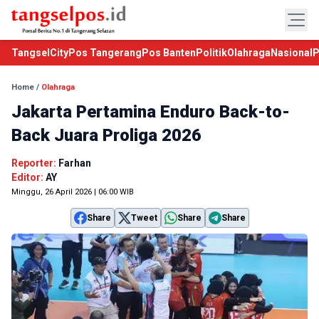
TangselCity
Pos Tangerang
Pos Banten
Politik
Olahraga
Nasional
P
Home
/
Olahraga
Jakarta Pertamina Enduro Back-to-
Back Juara Proliga 2026
Reporter:
Farhan
Editor:
AY
Minggu, 26 April 2026 | 06:00 WIB
Share
Tweet
Share
Share