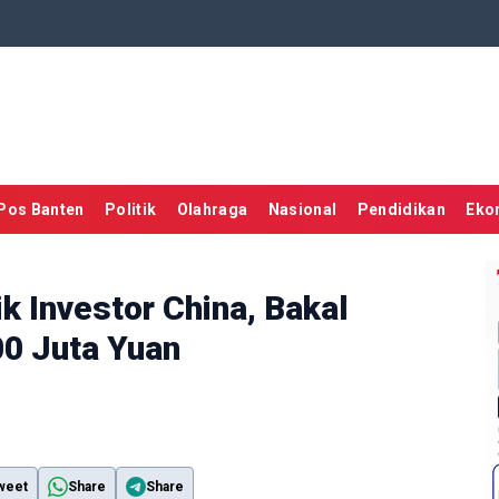
Pos Banten
Politik
Olahraga
Nasional
Pendidikan
Eko
ik Investor China, Bakal
00 Juta Yuan
weet
Share
Share