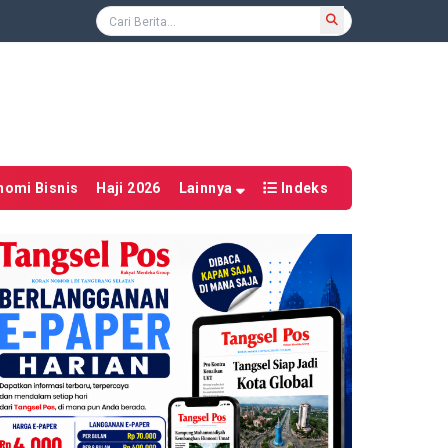
nomi Bisnis
Haji 2026
Lainnya
Indeks