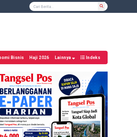
nomi Bisnis
Haji 2026
Lainnya
Indeks