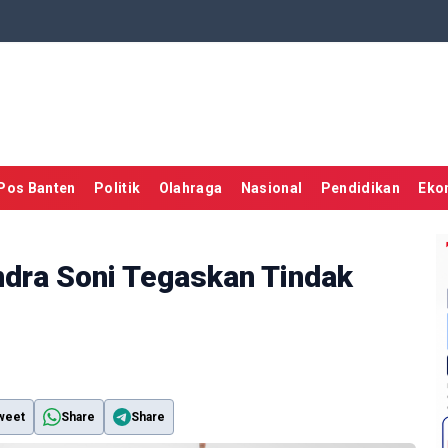
Pos Banten
Politik
Olahraga
Nasional
Pendidikan
Eko
ndra Soni Tegaskan Tindak
weet
Share
Share