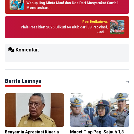
Wabup Iing Minta Maaf dan Doa Dari Masyarakat Sambil
Meneteskan...
Pos Berikutnya:
Piala Presiden 2026 Diikuti 64 Klub dari 38 Provinsi,
Jadi...
Komentar:
Berita Lainnya
Benyamin Apresiasi Kinerja
Macet Tiap Pagi Sejauh 1,3