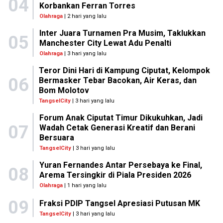
04
Korbankan Ferran Torres
Olahraga
| 2 hari yang lalu
Inter Juara Turnamen Pra Musim, Taklukkan
05
Manchester City Lewat Adu Penalti
Olahraga
| 3 hari yang lalu
Teror Dini Hari di Kampung Ciputat, Kelompok
06
Bermasker Tebar Bacokan, Air Keras, dan
Bom Molotov
TangselCity
| 3 hari yang lalu
Forum Anak Ciputat Timur Dikukuhkan, Jadi
07
Wadah Cetak Generasi Kreatif dan Berani
Bersuara
TangselCity
| 3 hari yang lalu
Yuran Fernandes Antar Persebaya ke Final,
08
Arema Tersingkir di Piala Presiden 2026
Olahraga
| 1 hari yang lalu
09
Fraksi PDIP Tangsel Apresiasi Putusan MK
TangselCity
| 3 hari yang lalu