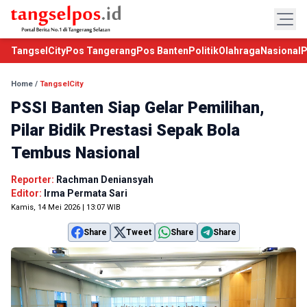
TangselCity
Pos Tangerang
Pos Banten
Politik
Olahraga
Nasional
P
Home
/
TangselCity
PSSI Banten Siap Gelar Pemilihan,
Pilar Bidik Prestasi Sepak Bola
Tembus Nasional
Reporter:
Rachman Deniansyah
Editor:
Irma Permata Sari
Kamis, 14 Mei 2026 | 13:07 WIB
Share
Tweet
Share
Share