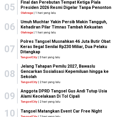
Final dan Perebutan Tempat Ketiga Piala
05
Presiden 2026 Resmi Digelar Tanpa Penonton
Olahraga
| 1 hari yang lalu
Umuh Muchtar Yakin Persib Makin Tangguh,
06
Kehadiran Pilar Timnas Tambah Kekuatan
Olahraga
| 1 hari yang lalu
Polres Tangsel Musnahkan 46 Juta Butir Obat
07
Keras Ilegal Senilai Rp230 Miliar, Dua Pelaku
Ditangkap
TangselCity
| 3 hari yang lalu
Jelang Tahapan Pemilu 2027, Bawaslu
08
Gencarkan Sosialisasi Kepemiluan hingga ke
Sekolah
TangselCity
| 2 hari yang lalu
Anggota DPRD Tangsel Gus Andi Tutup Usia
09
Alami Kecelakaan Di Tol Cipali
TangselCity
| 2 hari yang lalu
10
Tangsel Matangkan Event Car Free Night
TangselCity
| 2 hari yang lalu