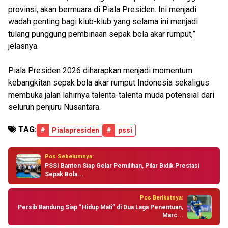
provinsi, akan bermuara di Piala Presiden. Ini menjadi
wadah penting bagi klub-klub yang selama ini menjadi
tulang punggung pembinaan sepak bola akar rumput,”
jelasnya.
Piala Presiden 2026 diharapkan menjadi momentum
kebangkitan sepak bola akar rumput Indonesia sekaligus
membuka jalan lahirnya talenta-talenta muda potensial dari
seluruh penjuru Nusantara.
TAG:
#
Pialapresiden
#
pssi
Pos Sebelumnya:
PSSI Banten Siap Gelar Pemilihan, Pilar Bidik Prestasi
Sepak Bola...
Pos Berikutnya:
Persib Bandung Siap “Hidup Mati” di Dua Laga Penentuan,
Marc...