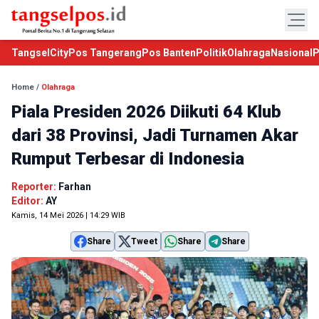
TangselCity
Pos Tangerang
Pos Banten
Politik
Olahraga
Nasional
P
Home
/
Olahraga
Piala Presiden 2026 Diikuti 64 Klub
dari 38 Provinsi, Jadi Turnamen Akar
Rumput Terbesar di Indonesia
Reporter:
Farhan
Editor:
AY
Kamis, 14 Mei 2026 | 14:29 WIB
Share
Tweet
Share
Share