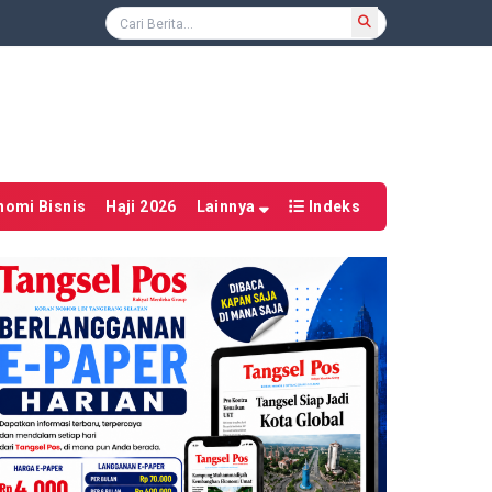
nomi Bisnis
Haji 2026
Lainnya
Indeks