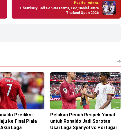
Pos Berikutnya:
Chemistry Jadi Senjata Utama, Leo/Daniel Juara
Thailand Open 2026
onaldo Prediksi
Pelukan Penuh Respek Yamal
aju ke Final Piala
untuk Ronaldo Jadi Sorotan
 Akui Laga
Usai Laga Spanyol vs Portugal