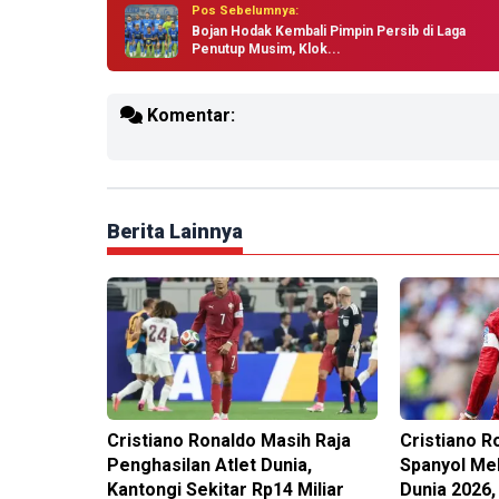
Pos Sebelumnya:
Bojan Hodak Kembali Pimpin Persib di Laga
Penutup Musim, Klok...
Komentar:
Berita Lainnya
Cristiano Ronaldo Masih Raja
Cristiano R
Penghasilan Atlet Dunia,
Spanyol Mel
Kantongi Sekitar Rp14 Miliar
Dunia 2026,