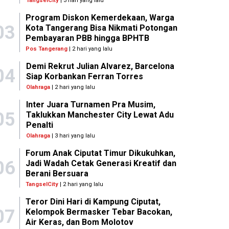
TangselCity
| 3 hari yang lalu
Program Diskon Kemerdekaan, Warga
03
Kota Tangerang Bisa Nikmati Potongan
Pembayaran PBB hingga BPHTB
Pos Tangerang
| 2 hari yang lalu
Demi Rekrut Julian Alvarez, Barcelona
04
Siap Korbankan Ferran Torres
Olahraga
| 2 hari yang lalu
Inter Juara Turnamen Pra Musim,
05
Taklukkan Manchester City Lewat Adu
Penalti
Olahraga
| 3 hari yang lalu
Forum Anak Ciputat Timur Dikukuhkan,
06
Jadi Wadah Cetak Generasi Kreatif dan
Berani Bersuara
TangselCity
| 2 hari yang lalu
Teror Dini Hari di Kampung Ciputat,
07
Kelompok Bermasker Tebar Bacokan,
Air Keras, dan Bom Molotov