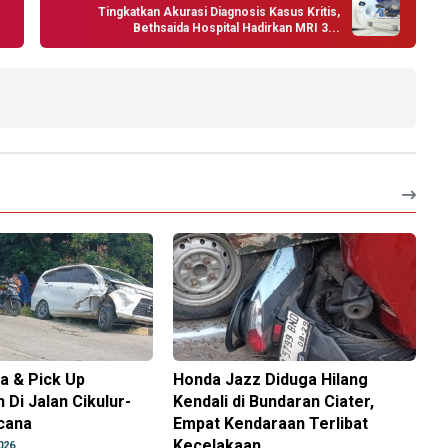
Tingkatkan Akurasi Diagnosis Kasus Kritis,
Bethsaida Hospital Hadirkan MRI 3...
a & Pick Up
Honda Jazz Diduga Hilang
 Di Jalan Cikulur-
Kendali di Bundaran Ciater,
cana
Empat Kendaraan Terlibat
Kecelakaan
026