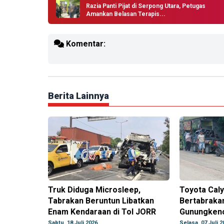
Razia Panti Pijat di Serpong Utara, Petugas
Amankan Belasan Terapis...
Komentar:
Berita Lainnya
Truk Diduga Microsleep,
Toyota Caly
Tabrakan Beruntun Libatkan
Bertabrakan
Enam Kendaraan di Tol JORR
Gunungken
Sabtu, 18 Juli 2026
Selasa, 07 Juli 2