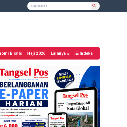
nomi Bisnis
Haji 2026
Lainnya
Indeks