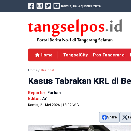
Kamis, 06 Agustus 2026
Home
TangselCity
Pos Tangerang
Home
/
Nasional
Kasus Tabrakan KRL di Be
Reporter:
Farhan
Editor:
AY
Kamis, 21 Mei 2026 | 18:02 WIB
Share
T