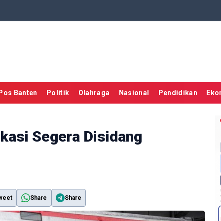
Pos Banten
Politik
Olahraga
Nasional
Pendidikan
Eko
kasi Segera Disidang
weet
Share
Share