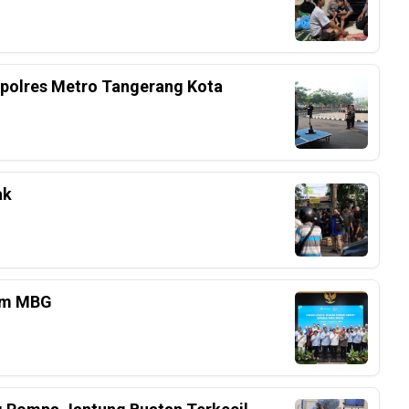
apolres Metro Tangerang Kota
ak
am MBG