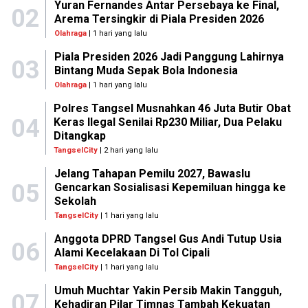
Yuran Fernandes Antar Persebaya ke Final,
02
Arema Tersingkir di Piala Presiden 2026
Olahraga
| 1 hari yang lalu
Piala Presiden 2026 Jadi Panggung Lahirnya
03
Bintang Muda Sepak Bola Indonesia
Olahraga
| 1 hari yang lalu
Polres Tangsel Musnahkan 46 Juta Butir Obat
04
Keras Ilegal Senilai Rp230 Miliar, Dua Pelaku
Ditangkap
TangselCity
| 2 hari yang lalu
Jelang Tahapan Pemilu 2027, Bawaslu
05
Gencarkan Sosialisasi Kepemiluan hingga ke
Sekolah
TangselCity
| 1 hari yang lalu
Anggota DPRD Tangsel Gus Andi Tutup Usia
06
Alami Kecelakaan Di Tol Cipali
TangselCity
| 1 hari yang lalu
Umuh Muchtar Yakin Persib Makin Tangguh,
07
Kehadiran Pilar Timnas Tambah Kekuatan