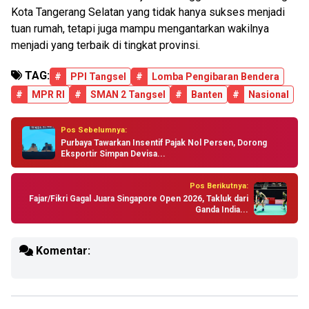
Kota Tangerang Selatan yang tidak hanya sukses menjadi
tuan rumah, tetapi juga mampu mengantarkan wakilnya
menjadi yang terbaik di tingkat provinsi.
TAG:
#
PPI Tangsel
#
Lomba Pengibaran Bendera
#
MPR RI
#
SMAN 2 Tangsel
#
Banten
#
Nasional
Pos Sebelumnya:
Purbaya Tawarkan Insentif Pajak Nol Persen, Dorong
Eksportir Simpan Devisa...
Pos Berikutnya:
Fajar/Fikri Gagal Juara Singapore Open 2026, Takluk dari
Ganda India...
Komentar: