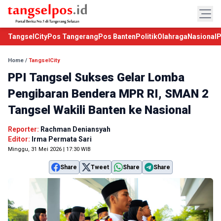
TangselCity
Pos Tangerang
Pos Banten
Politik
Olahraga
Nasional
P
Home
/
TangselCity
PPI Tangsel Sukses Gelar Lomba
Pengibaran Bendera MPR RI, SMAN 2
Tangsel Wakili Banten ke Nasional
Reporter:
Rachman Deniansyah
Editor:
Irma Permata Sari
Minggu, 31 Mei 2026 | 17:30 WIB
Share
Tweet
Share
Share