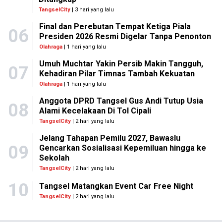
TangselCity
| 3 hari yang lalu
Final dan Perebutan Tempat Ketiga Piala
06
Presiden 2026 Resmi Digelar Tanpa Penonton
Olahraga
| 1 hari yang lalu
Umuh Muchtar Yakin Persib Makin Tangguh,
07
Kehadiran Pilar Timnas Tambah Kekuatan
Olahraga
| 1 hari yang lalu
Anggota DPRD Tangsel Gus Andi Tutup Usia
08
Alami Kecelakaan Di Tol Cipali
TangselCity
| 2 hari yang lalu
Jelang Tahapan Pemilu 2027, Bawaslu
09
Gencarkan Sosialisasi Kepemiluan hingga ke
Sekolah
TangselCity
| 2 hari yang lalu
10
Tangsel Matangkan Event Car Free Night
TangselCity
| 2 hari yang lalu