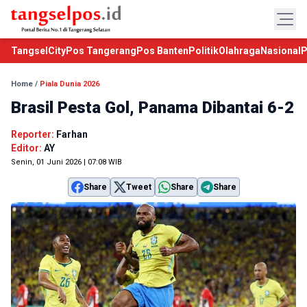
TangselCity
Pos Tangerang
Pos Banten
Politik
Olahraga
Nasional
P
Home
/
Piala Dunia 2026
Brasil Pesta Gol, Panama Dibantai 6-2
Reporter:
Farhan
Editor:
AY
Senin, 01 Juni 2026 | 07:08 WIB
Share
Tweet
Share
Share