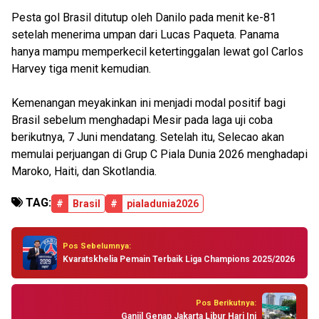
Pesta gol Brasil ditutup oleh Danilo pada menit ke-81
setelah menerima umpan dari Lucas Paqueta. Panama
hanya mampu memperkecil ketertinggalan lewat gol Carlos
Harvey tiga menit kemudian.
Kemenangan meyakinkan ini menjadi modal positif bagi
Brasil sebelum menghadapi Mesir pada laga uji coba
berikutnya, 7 Juni mendatang. Setelah itu, Selecao akan
memulai perjuangan di Grup C Piala Dunia 2026 menghadapi
Maroko, Haiti, dan Skotlandia.
TAG:
#
Brasil
#
pialadunia2026
Pos Sebelumnya:
Kvaratskhelia Pemain Terbaik Liga Champions 2025/2026
Pos Berikutnya:
Ganjil Genap Jakarta Libur Hari Ini