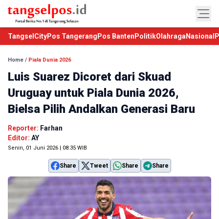
TangselCity
Pos Tangerang
Pos Banten
Politik
Olahraga
Nasional
P
Home
/
Piala Dunia 2026
Luis Suarez Dicoret dari Skuad
Uruguay untuk Piala Dunia 2026,
Bielsa Pilih Andalkan Generasi Baru
Reporter:
Farhan
Editor:
AY
Senin, 01 Juni 2026 | 08:35 WIB
Share
Tweet
Share
Share