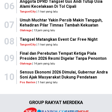
Anggota DPRD Tangsel Gus Andi Tutup Usia
06
Alami Kecelakaan Di Tol Cipali
TangselCity
| 1 hari yang lalu
Umuh Muchtar Yakin Persib Makin Tangguh,
07
Kehadiran Pilar Timnas Tambah Kekuatan
Olahraga
| 13 jam yang lalu
08
Tangsel Matangkan Event Car Free Night
TangselCity
| 1 hari yang lalu
Final dan Perebutan Tempat Ketiga Piala
09
Presiden 2026 Resmi Digelar Tanpa Penonton
Olahraga
| 14 jam yang lalu
Sensus Ekonomi 2026 Dimulai, Gubernur Andra
10
Soni Ajak Masyarakat Dukung Pendataan
Pos Banten
| 1 hari yang lalu
GROUP RAKYAT MERDEKA