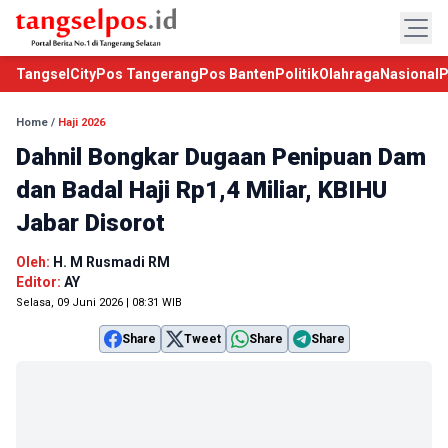
TangselCity
Pos Tangerang
Pos Banten
Politik
Olahraga
Nasional
P
Home
/
Haji 2026
Dahnil Bongkar Dugaan Penipuan Dam
dan Badal Haji Rp1,4 Miliar, KBIHU
Jabar Disorot
Oleh:
H. M Rusmadi RM
Editor:
AY
Selasa, 09 Juni 2026 | 08:31 WIB
Share
Tweet
Share
Share