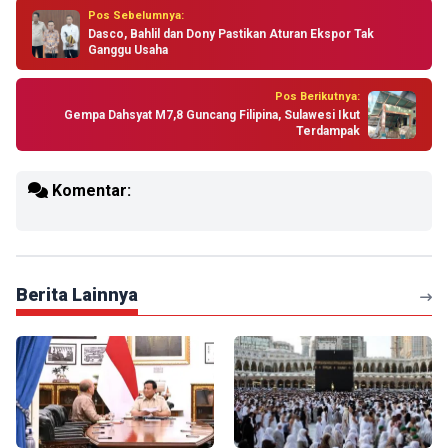
Pos Sebelumnya:
Dasco, Bahlil dan Dony Pastikan Aturan Ekspor Tak
Ganggu Usaha
Pos Berikutnya:
Gempa Dahsyat M7,8 Guncang Filipina, Sulawesi Ikut
Terdampak
Komentar:
Berita Lainnya