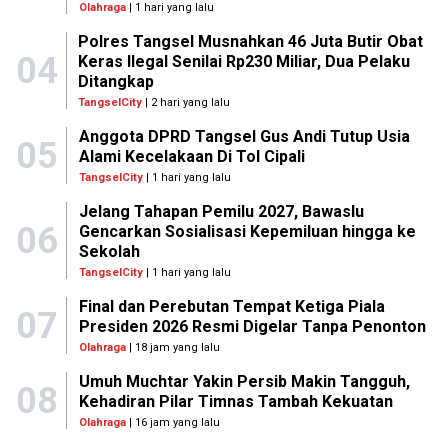
Olahraga
| 1 hari yang lalu
Polres Tangsel Musnahkan 46 Juta Butir Obat
04
Keras Ilegal Senilai Rp230 Miliar, Dua Pelaku
Ditangkap
TangselCity
| 2 hari yang lalu
Anggota DPRD Tangsel Gus Andi Tutup Usia
05
Alami Kecelakaan Di Tol Cipali
TangselCity
| 1 hari yang lalu
Jelang Tahapan Pemilu 2027, Bawaslu
06
Gencarkan Sosialisasi Kepemiluan hingga ke
Sekolah
TangselCity
| 1 hari yang lalu
Final dan Perebutan Tempat Ketiga Piala
07
Presiden 2026 Resmi Digelar Tanpa Penonton
Olahraga
| 18 jam yang lalu
Umuh Muchtar Yakin Persib Makin Tangguh,
08
Kehadiran Pilar Timnas Tambah Kekuatan
Olahraga
| 16 jam yang lalu