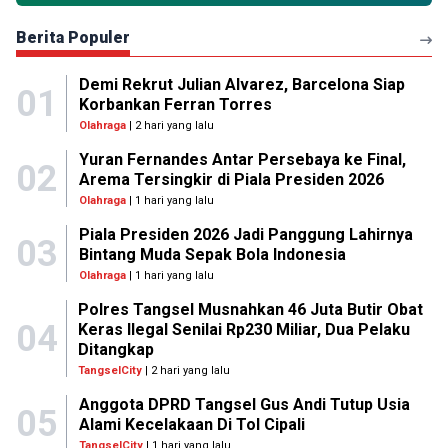
Berita Populer
Demi Rekrut Julian Alvarez, Barcelona Siap
01
Korbankan Ferran Torres
Olahraga
| 2 hari yang lalu
Yuran Fernandes Antar Persebaya ke Final,
02
Arema Tersingkir di Piala Presiden 2026
Olahraga
| 1 hari yang lalu
Piala Presiden 2026 Jadi Panggung Lahirnya
03
Bintang Muda Sepak Bola Indonesia
Olahraga
| 1 hari yang lalu
Polres Tangsel Musnahkan 46 Juta Butir Obat
04
Keras Ilegal Senilai Rp230 Miliar, Dua Pelaku
Ditangkap
TangselCity
| 2 hari yang lalu
Anggota DPRD Tangsel Gus Andi Tutup Usia
05
Alami Kecelakaan Di Tol Cipali
TangselCity
| 1 hari yang lalu