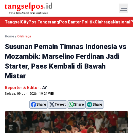
TangselCity
Pos Tangerang
Pos Banten
Politik
Olahraga
Nasional
P
Home
/
Olahraga
Susunan Pemain Timnas Indonesia vs
Mozambik: Marselino Ferdinan Jadi
Starter, Paes Kembali di Bawah
Mistar
Reporter & Editor :
AY
Selasa, 09 Juni 2026 | 19:24 WIB
Share
Tweet
Share
Share