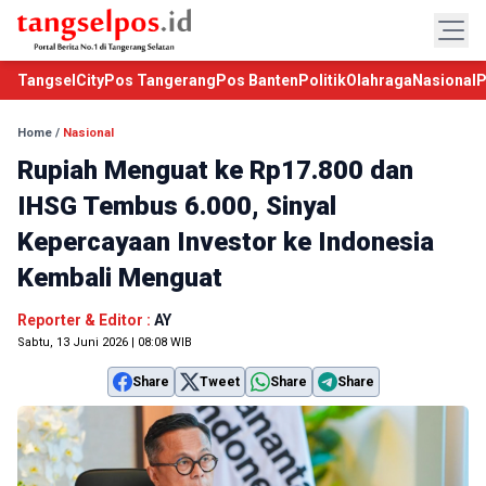
TangselCity
Pos Tangerang
Pos Banten
Politik
Olahraga
Nasional
P
Home
/
Nasional
Rupiah Menguat ke Rp17.800 dan
IHSG Tembus 6.000, Sinyal
Kepercayaan Investor ke Indonesia
Kembali Menguat
Reporter & Editor :
AY
Sabtu, 13 Juni 2026 | 08:08 WIB
Share
Tweet
Share
Share