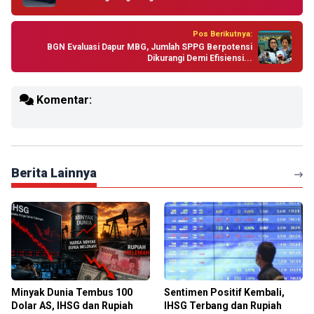
Pos Berikutnya:
BGN Evaluasi Dapur MBG, Jumlah SPPG Berpotensi
Dikurangi Demi Efisiensi...
Komentar:
Berita Lainnya
Minyak Dunia Tembus 100
Sentimen Positif Kembali,
Dolar AS, IHSG dan Rupiah
IHSG Terbang dan Rupiah