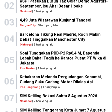
KSPI Pastikan Buruh Tak Gelar Demo Agustus-
02
September, Isu Aksi Besar Hoaks
Nasional
| 3 hari yang lalu
03
4,49 Juta Wisatawan Kunjungi Tangsel
TangselCity
| 3 hari yang lalu
Barcelona Tikung Real Madrid, Rodri Makin
04
Dekat Tinggalkan Manchester City
Olahraga
| 3 hari yang lalu
Soal Tunggakan PBB-P2 Rp8,4 M, Bapenda
05
Lebak Bakal Tagih ke Kantor Pusat PT Wika di
Jakarta
Pos Banten
| 1 hari yang lalu
Kebakaran Melanda Pergudangan Kosambi,
06
Gudang Suku Cadang Motor Dilalap Api
Pos Tangerang
| 1 hari yang lalu
07
SIM Keliling Bekasi Sabtu 8 Agustus 2026
Nasional
| 2 hari yang lalu
SIM Keliling Tangerang Kota Jumat 7 Agustus