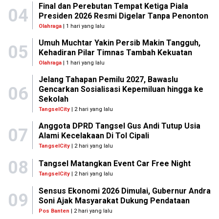
Final dan Perebutan Tempat Ketiga Piala
04
Presiden 2026 Resmi Digelar Tanpa Penonton
Olahraga
| 1 hari yang lalu
Umuh Muchtar Yakin Persib Makin Tangguh,
05
Kehadiran Pilar Timnas Tambah Kekuatan
Olahraga
| 1 hari yang lalu
Jelang Tahapan Pemilu 2027, Bawaslu
06
Gencarkan Sosialisasi Kepemiluan hingga ke
Sekolah
TangselCity
| 2 hari yang lalu
Anggota DPRD Tangsel Gus Andi Tutup Usia
07
Alami Kecelakaan Di Tol Cipali
TangselCity
| 2 hari yang lalu
08
Tangsel Matangkan Event Car Free Night
TangselCity
| 2 hari yang lalu
Sensus Ekonomi 2026 Dimulai, Gubernur Andra
09
Soni Ajak Masyarakat Dukung Pendataan
Pos Banten
| 2 hari yang lalu