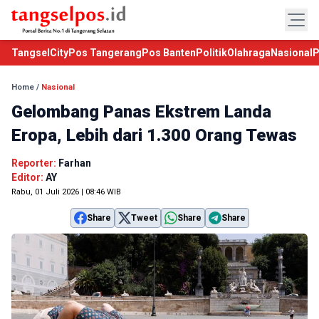
TangselCity
Pos Tangerang
Pos Banten
Politik
Olahraga
Nasional
P
Home
/
Nasional
Gelombang Panas Ekstrem Landa
Eropa, Lebih dari 1.300 Orang Tewas
Reporter:
Farhan
Editor:
AY
Rabu, 01 Juli 2026 | 08:46 WIB
Share
Tweet
Share
Share