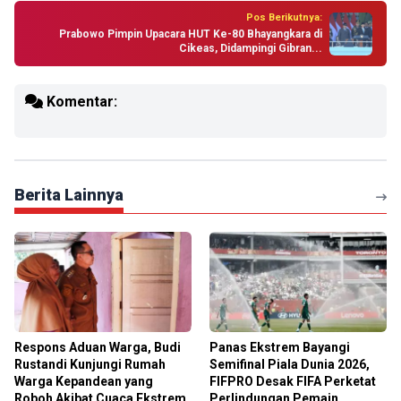
Pos Berikutnya:
Prabowo Pimpin Upacara HUT Ke-80 Bhayangkara di
Cikeas, Didampingi Gibran...
Komentar:
Berita Lainnya
Respons Aduan Warga, Budi
Panas Ekstrem Bayangi
Rustandi Kunjungi Rumah
Semifinal Piala Dunia 2026,
Warga Kepandean yang
FIFPRO Desak FIFA Perketat
Roboh Akibat Cuaca Ekstrem
Perlindungan Pemain