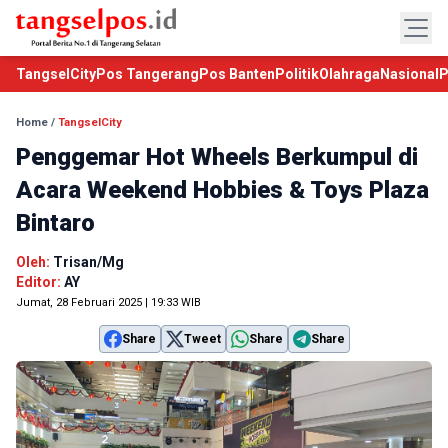
TangselCity
Pos Tangerang
Pos Banten
Politik
Olahraga
Nasional
P
Home
/
TangselCity
Penggemar Hot Wheels Berkumpul di
Acara Weekend Hobbies & Toys Plaza
Bintaro
Oleh:
Trisan/Mg
Editor:
AY
Jumat, 28 Februari 2025 | 19:33 WIB
Share
Tweet
Share
Share