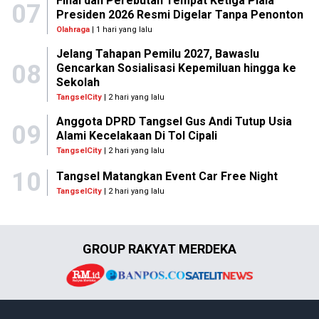
Final dan Perebutan Tempat Ketiga Piala
07
Presiden 2026 Resmi Digelar Tanpa Penonton
Olahraga
| 1 hari yang lalu
Jelang Tahapan Pemilu 2027, Bawaslu
08
Gencarkan Sosialisasi Kepemiluan hingga ke
Sekolah
TangselCity
| 2 hari yang lalu
Anggota DPRD Tangsel Gus Andi Tutup Usia
09
Alami Kecelakaan Di Tol Cipali
TangselCity
| 2 hari yang lalu
10
Tangsel Matangkan Event Car Free Night
TangselCity
| 2 hari yang lalu
GROUP RAKYAT MERDEKA