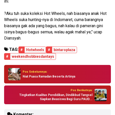
ini.
?Aku tuh suka koleksi Hot Wheels, nah biasanya anak Hot
Wheels suka hunting-nya di Indomaret, cuma barangnya
biasanya gak ada yang bagus, nah kalau di pameran gini
isinya bagus-bagus semua, walau agak mahal ye," ucap
Diansyah.
TAG:
#
Hotwheels
#
bintaroplaza
#
weekendhobbiesdantays
Pos Sebelumnya:
Niat Puasa Ramadan Beserta Artinya
Pos Berikutnya:
Tingkatkan Kualitas Pendidikan, Dindikbud Tangsel
Siapkan Beasiswa Bagi Guru PAUD...
Komentar: