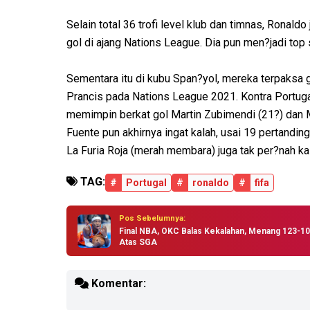
Selain total 36 trofi level klub dan timnas, Ronal
gol di ajang Nations League. Dia pun men?jadi top
Sementara itu di kubu Span?yol, mereka terpaksa gig
Prancis pada Nations League 2021. Kontra Portuga
memimpin berkat gol Martin Zubimendi (21?) dan Mi
Fuente pun akhirnya ingat kalah, usai 19 pertandi
La Furia Roja (merah membara) juga tak per?nah kal
TAG:
#
Portugal
#
ronaldo
#
fifa
Pos Sebelumnya:
Final NBA, OKC Balas Kekalahan, Menang 123-1
Atas SGA
Komentar: