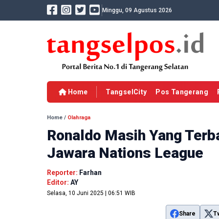
Minggu, 09 Agustus 2026
Home
TangselCity
Pos Tangerang
Home
/
Olahraga
Ronaldo Masih Yang Terba
Jawara Nations League
Reporter:
Farhan
Editor:
AY
Selasa, 10 Juni 2025 | 06:51 WIB
Share
T