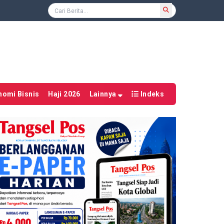
nomi Bisnis
Haji 2026
Lainnya
Indeks