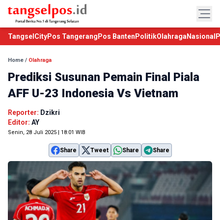
TangselCity
Pos Tangerang
Pos Banten
Politik
Olahraga
Nasional
P
Home
/
Olahraga
Prediksi Susunan Pemain Final Piala
AFF U-23 Indonesia Vs Vietnam
Reporter:
Dzikri
Editor:
AY
Senin, 28 Juli 2025 | 18:01 WIB
Share
Tweet
Share
Share