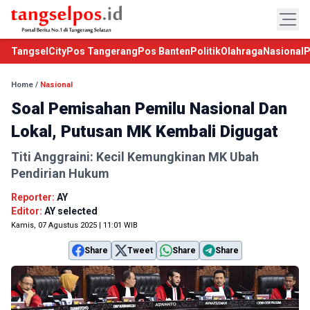
TangselCity
Pos Tangerang
Pos Banten
Politik
Olahraga
Nasional
P
Home
/
Nasional
Soal Pemisahan Pemilu Nasional Dan
Lokal, Putusan MK Kembali Digugat
Titi Anggraini: Kecil Kemungkinan MK Ubah
Pendirian Hukum
Reporter:
AY
Editor:
AY selected
Kamis, 07 Agustus 2025 | 11:01 WIB
Share
Tweet
Share
Share