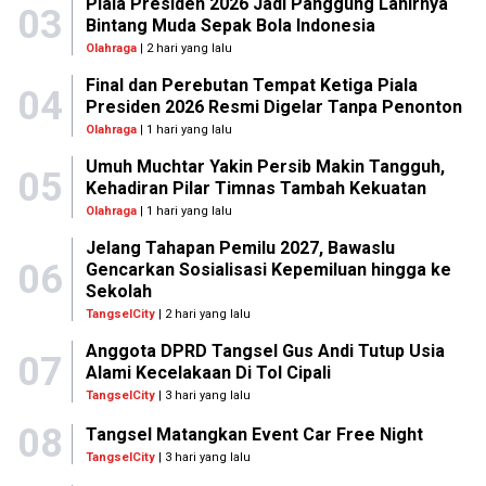
Piala Presiden 2026 Jadi Panggung Lahirnya
03
Bintang Muda Sepak Bola Indonesia
Olahraga
| 2 hari yang lalu
Final dan Perebutan Tempat Ketiga Piala
04
Presiden 2026 Resmi Digelar Tanpa Penonton
Olahraga
| 1 hari yang lalu
Umuh Muchtar Yakin Persib Makin Tangguh,
05
Kehadiran Pilar Timnas Tambah Kekuatan
Olahraga
| 1 hari yang lalu
Jelang Tahapan Pemilu 2027, Bawaslu
06
Gencarkan Sosialisasi Kepemiluan hingga ke
Sekolah
TangselCity
| 2 hari yang lalu
Anggota DPRD Tangsel Gus Andi Tutup Usia
07
Alami Kecelakaan Di Tol Cipali
TangselCity
| 3 hari yang lalu
08
Tangsel Matangkan Event Car Free Night
TangselCity
| 3 hari yang lalu