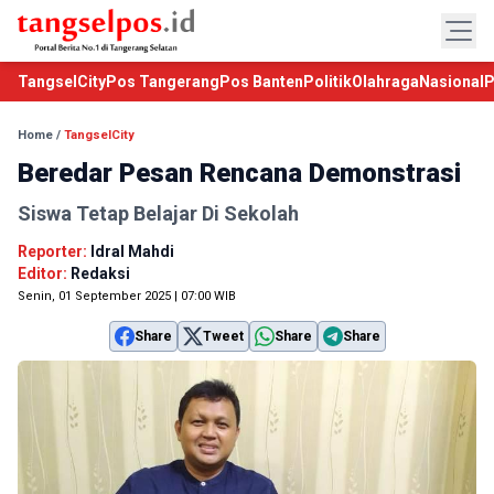
TangselCity
Pos Tangerang
Pos Banten
Politik
Olahraga
Nasional
P
Home
/
TangselCity
Beredar Pesan Rencana Demonstrasi
Siswa Tetap Belajar Di Sekolah
Reporter:
Idral Mahdi
Editor:
Redaksi
Senin, 01 September 2025 | 07:00 WIB
Share
Tweet
Share
Share