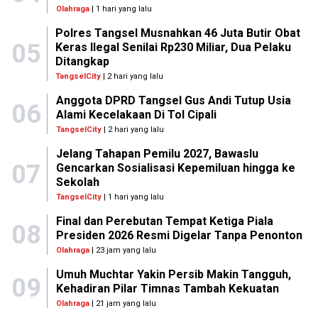
Olahraga
| 1 hari yang lalu
Polres Tangsel Musnahkan 46 Juta Butir Obat
05
Keras Ilegal Senilai Rp230 Miliar, Dua Pelaku
Ditangkap
TangselCity
| 2 hari yang lalu
Anggota DPRD Tangsel Gus Andi Tutup Usia
06
Alami Kecelakaan Di Tol Cipali
TangselCity
| 2 hari yang lalu
Jelang Tahapan Pemilu 2027, Bawaslu
07
Gencarkan Sosialisasi Kepemiluan hingga ke
Sekolah
TangselCity
| 1 hari yang lalu
Final dan Perebutan Tempat Ketiga Piala
08
Presiden 2026 Resmi Digelar Tanpa Penonton
Olahraga
| 23 jam yang lalu
Umuh Muchtar Yakin Persib Makin Tangguh,
09
Kehadiran Pilar Timnas Tambah Kekuatan
Olahraga
| 21 jam yang lalu