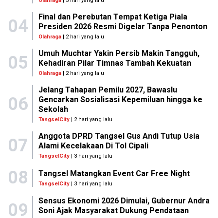
Olahraga
| 3 hari yang lalu
Final dan Perebutan Tempat Ketiga Piala
04
Presiden 2026 Resmi Digelar Tanpa Penonton
Olahraga
| 2 hari yang lalu
Umuh Muchtar Yakin Persib Makin Tangguh,
05
Kehadiran Pilar Timnas Tambah Kekuatan
Olahraga
| 2 hari yang lalu
Jelang Tahapan Pemilu 2027, Bawaslu
06
Gencarkan Sosialisasi Kepemiluan hingga ke
Sekolah
TangselCity
| 2 hari yang lalu
Anggota DPRD Tangsel Gus Andi Tutup Usia
07
Alami Kecelakaan Di Tol Cipali
TangselCity
| 3 hari yang lalu
08
Tangsel Matangkan Event Car Free Night
TangselCity
| 3 hari yang lalu
Sensus Ekonomi 2026 Dimulai, Gubernur Andra
09
Soni Ajak Masyarakat Dukung Pendataan