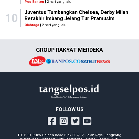
Pos Banten
| 2 hari yang lalu
Juventus Tumbangkan Chelsea, Derby Milan
10
Berakhir Imbang Jelang Tur Pramusim
Olahraga
| 2 hari yang lalu
GROUP RAKYAT MERDEKA
FOLLOW US
ITC BSD, Ruko Golden Road Blok C32/12, Jalan Raya, Lengkong