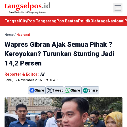
TangselCity
Pos Tangerang
Pos Banten
Politik
Olahraga
Nasional
P
Home
/
Nasional
Wapres Gibran Ajak Semua Pihak ?
Keroyokan? Turunkan Stunting Jadi
14,2 Persen
Reporter & Editor :
AY
Rabu, 12 November 2025 | 19:50 WIB
Share
Tweet
Share
Share