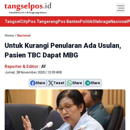
TangselCity
Pos Tangerang
Pos Banten
Politik
Olahraga
Nasional
P
Home
/
Nasional
Untuk Kurangi Penularan Ada Usulan,
Pasien TBC Dapat MBG
Reporter & Editor :
AY
Jumat, 28 November 2025 | 12:09 WIB
Share
Tweet
Share
Share