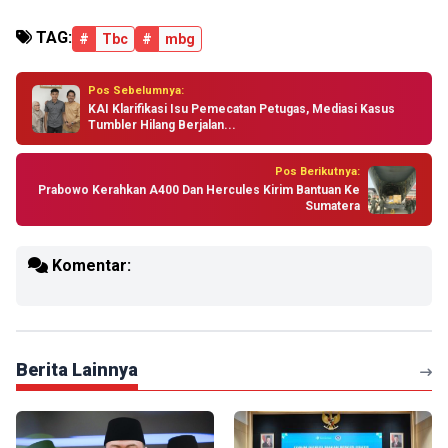
TAG:
#
Tbc
#
mbg
Pos Sebelumnya:
KAI Klarifikasi Isu Pemecatan Petugas, Mediasi Kasus
Tumbler Hilang Berjalan...
Pos Berikutnya:
Prabowo Kerahkan A400 Dan Hercules Kirim Bantuan Ke
Sumatera
Komentar:
Berita Lainnya