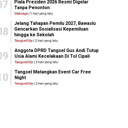
07
Piala Presiden 2026 Resmi Digelar
Tanpa Penonton
Olahraga
| 1 hari yang lalu
Jelang Tahapan Pemilu 2027, Bawaslu
08
Gencarkan Sosialisasi Kepemiluan
hingga ke Sekolah
TangselCity
| 2 hari yang lalu
Anggota DPRD Tangsel Gus Andi Tutup
09
Usia Alami Kecelakaan Di Tol Cipali
TangselCity
| 2 hari yang lalu
Tangsel Matangkan Event Car Free
10
Night
TangselCity
| 2 hari yang lalu