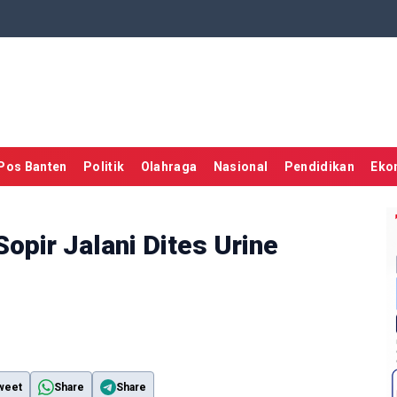
Pos Banten
Politik
Olahraga
Nasional
Pendidikan
Eko
opir Jalani Dites Urine
weet
Share
Share