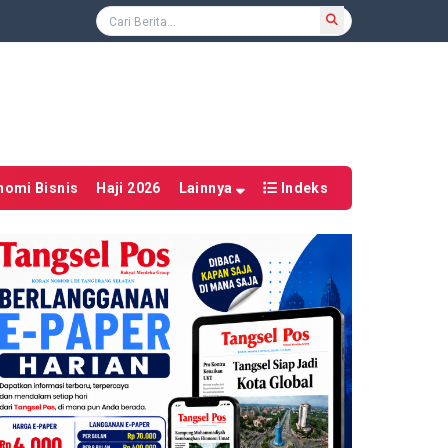
nomi Bisnis
Haji 2026
Lainnya
Indeks