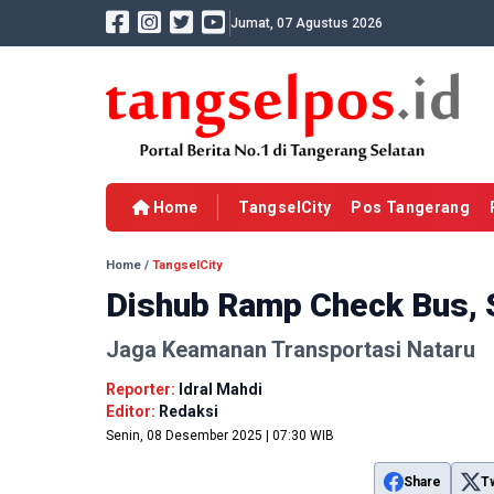
Jumat, 07 Agustus 2026
Home
TangselCity
Pos Tangerang
Home
/
TangselCity
Dishub Ramp Check Bus, S
Jaga Keamanan Transportasi Nataru
Reporter:
Idral Mahdi
Editor:
Redaksi
Senin, 08 Desember 2025 | 07:30 WIB
Share
T