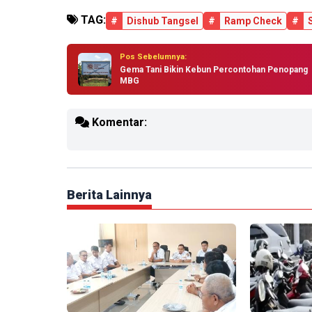
TAG:
#
Dishub Tangsel
#
Ramp Check
#
Pos Sebelumnya:
Gema Tani Bikin Kebun Percontohan Penopang
MBG
Komentar:
Berita Lainnya