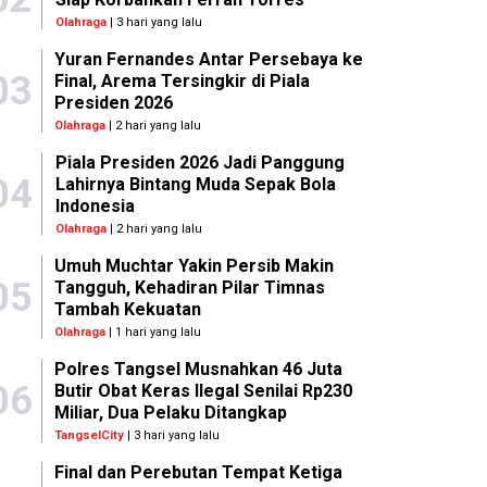
Olahraga
| 3 hari yang lalu
Yuran Fernandes Antar Persebaya ke
03
Final, Arema Tersingkir di Piala
Presiden 2026
Olahraga
| 2 hari yang lalu
Piala Presiden 2026 Jadi Panggung
04
Lahirnya Bintang Muda Sepak Bola
Indonesia
Olahraga
| 2 hari yang lalu
Umuh Muchtar Yakin Persib Makin
05
Tangguh, Kehadiran Pilar Timnas
Tambah Kekuatan
Olahraga
| 1 hari yang lalu
Polres Tangsel Musnahkan 46 Juta
06
Butir Obat Keras Ilegal Senilai Rp230
Miliar, Dua Pelaku Ditangkap
TangselCity
| 3 hari yang lalu
Final dan Perebutan Tempat Ketiga