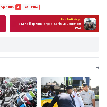
Sopir Bus
#
Tes Urine
Pos Berikutnya:
SIM Keliling Kota Tangsel Senin 08 Desember
2025